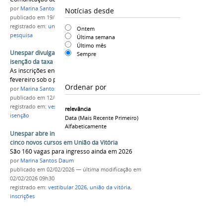
por
Marina Santos Daum
Notícias desde
publicado
em 19/12/2025
registrado em:
união da vitória
,
piscicultura
,
Ontem
pesquisa
Última semana
Último mês
Unespar divulga resultado da solicitação da
Sempre
isenção da taxa de inscrição para o Vestibular
As inscrições encerram somente no dia 18 de
fevereiro sob o pagamento da taxa de R$ 50
Ordenar por
por
Marina Santos Daum
publicado
em 12/02/2026
registrado em:
vestibular 2026
,
união da vitória
,
relevância
isenção
Data (mais Recente Primeiro)
Alfabeticamente
Unespar abre inscrições do Vestibular para
cinco novos cursos em União da Vitória
São 160 vagas para ingresso ainda em 2026
por
Marina Santos Daum
publicado
em 02/02/2026
—
última modificação
em
02/02/2026 09h30
registrado em:
vestibular 2026
,
união da vitória
,
inscrições