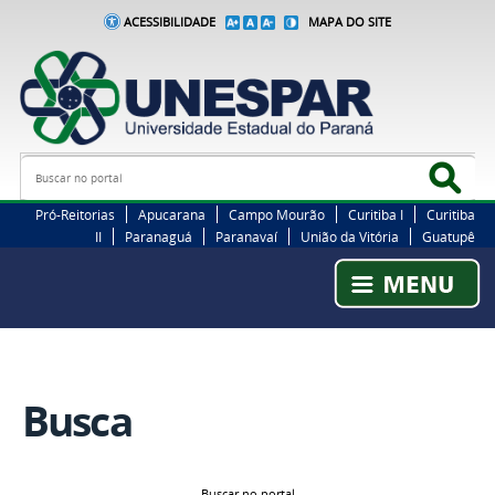
ACESSIBILIDADE
MAPA DO SITE
Busca
Bus
Pró-Reitorias
Apucarana
Campo Mourão
Curitiba I
Curitiba
II
Paranaguá
Paranavaí
União da Vitória
Guatupê
Busca
Buscar no portal