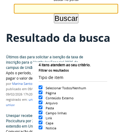
Resultado da busca
Últimos dias para solicitar a isenção da taxa de
inscrição para o Vestibular Especial 2026 do
4
itens atendem ao seu critério.
campus de União da Vitória
Filtrar os resultados
Após o período, candidatos e candidatas devem
Tipo de item
pagar o valor de R$ 50
por
Marina Santos Daum
Selecionar Todos/Nenhum
publicado
em 09/02/2026
—
última modificação
em
Página
09/02/2026 17h20
Conteúdo Externo
registrado em:
união da vitória
,
vestibular 2026
,
Arquivo
uniuv
Pasta
Campo linhas
Unespar recebe cessão de uso da Estação de
Link
Piscicultura por 25 anos e fortalece pesquisa e
Capa
extensão em União da Vitória
Noticia
Comunicação do campus de União da Vitória