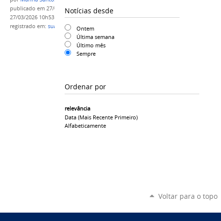
publicado
em 27/03/2026
—
última modificação
em
Notícias desde
27/03/2026 10h53
registrado em:
suap
,
siges
,
graduação
Ontem
Última semana
Último mês
Sempre
Ordenar por
relevância
Data (mais Recente Primeiro)
Alfabeticamente
Voltar para o topo