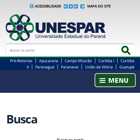
ACESSIBILIDADE
MAPA DO SITE
Busca
Bus
Pró-Reitorias
Apucarana
Campo Mourão
Curitiba I
Curitiba
II
Paranaguá
Paranavaí
União da Vitória
Guatupê
Busca
Buscar no portal