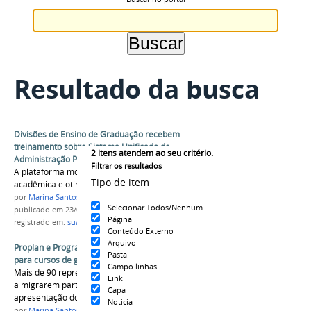
Resultado da busca
Divisões de Ensino de Graduação recebem
treinamento sobre Sistema Unificado de
2
itens atendem ao seu critério.
Administração Pública
Filtrar os resultados
A plataforma moderniza os processos de gestão
Tipo de item
acadêmica e otimiza o trabalho dos servidores
por
Marina Santos Daum
Selecionar Todos/Nenhum
publicado
em 23/02/2026
Página
registrado em:
suap
,
proplan
,
prograd
Conteúdo Externo
Arquivo
Proplan e Prograd iniciam implantação do Suap
Pasta
para cursos de graduação
Campo linhas
Mais de 90 representantes dos primeiros cursos
Link
a migrarem participaram de uma reunião de
Capa
apresentação do sistema
Noticia
por
Marina Santos Daum