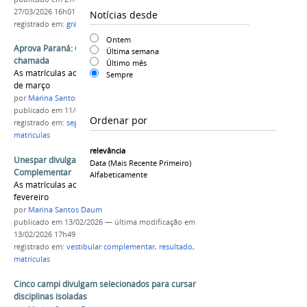
27/03/2026 16h01
Notícias desde
registrado em:
graduação
,
matriculas
,
provar
Ontem
Aprova Paraná: Confira o resultado da 2º
Última semana
chamada
Último mês
As matrículas acontecem até as 14h do dia 13
Sempre
de março
por
Marina Santos Daum
publicado
em 11/03/2026
Ordenar por
registrado em:
segunda chamada
,
aprova paraná
,
matriculas
relevância
Unespar divulga resultado do Vestibular
Data (mais Recente Primeiro)
Complementar
Alfabeticamente
As matrículas acontecem nos dias 18 e 19 de
fevereiro
por
Marina Santos Daum
publicado
em 13/02/2026
—
última modificação
em
13/02/2026 17h49
registrado em:
vestibular complementar
,
resultado
,
matriculas
Cinco campi divulgam selecionados para cursar
disciplinas isoladas