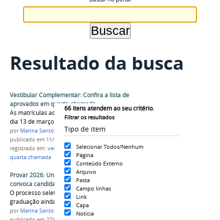
Resultado da busca
Vestibular Complementar: Confira a lista de
aprovados em quarta chamada
66
itens atendem ao seu critério.
As matrículas acontecem nos dias até as 14h do
Filtrar os resultados
dia 13 de março
Tipo de item
por
Marina Santos Daum
publicado
em 11/03/2026
Selecionar Todos/Nenhum
registrado em:
vestibular complementar
,
matriculas
,
Página
quarta chamada
Conteúdo Externo
Arquivo
Provar 2026: Unespar divulga resultado e
Pasta
convoca candidatos para matrícula
Campo linhas
O processo seletivo garante ingresso na
Link
graduação ainda em 2026
Capa
por
Marina Santos Daum
Noticia
publicado
em 27/03/2026
—
última modificação
em