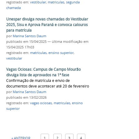
registrado em:
vestibular
,
matriculas
,
segunda
chamada
Unespar divulga novas chamadas do Vestibular
2025, Sisu e Aprova Paraná e convoca calouros
para matrícula
por
Marina Santos Daum
publicado
em 15/04/2025
—
última modificação
em
15/04/2025 17h03
registrado em:
matriculas
,
ensino superior
,
vestibular
Vagas Ociosas: Campus de Campo Mourão
divulga lista de aprovados na 1ª fase
Confirmação de matrícula e envio de
documentos deve acontecer até 20 de fevereiro
por
Marina Santos Daum
publicado
em 13/02/2026
registrado em:
vagas ociosas
,
matriculas
,
ensino
superior
« ANTERIOR
1
2
3
4