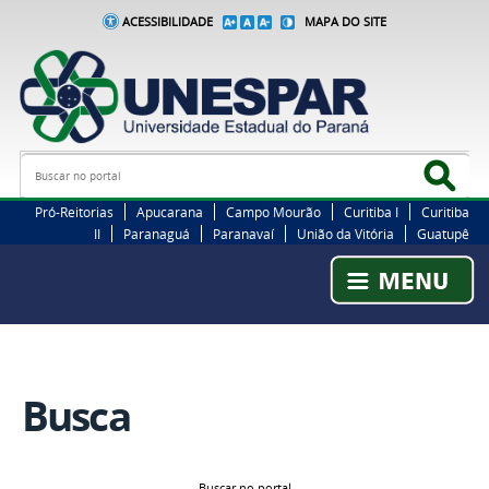
ACESSIBILIDADE
MAPA DO SITE
Busca
Bus
Pró-Reitorias
Apucarana
Campo Mourão
Curitiba I
Curitiba
II
Paranaguá
Paranavaí
União da Vitória
Guatupê
Busca
Buscar no portal