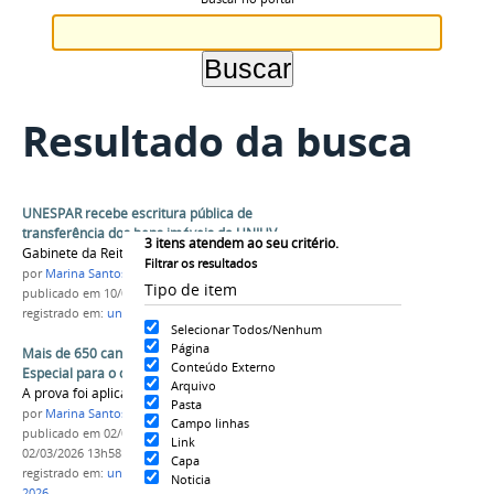
Resultado da busca
UNESPAR recebe escritura pública de
transferência dos bens imóveis da UNIUV
3
itens atendem ao seu critério.
Gabinete da Reitoria
Filtrar os resultados
por
Marina Santos Daum
Tipo de item
publicado
em 10/03/2026
registrado em:
uniuv
,
união da vitoria
,
patrimonio
Selecionar Todos/Nenhum
Página
Mais de 650 candidatos prestaram o Vestibular
Conteúdo Externo
Especial para o campus de União da Vitória
Arquivo
A prova foi aplicada neste domingo no município
Pasta
por
Marina Santos Daum
Campo linhas
publicado
em 02/03/2026
—
última modificação
em
Link
02/03/2026 13h58
Capa
registrado em:
uniuv
,
união da vitoria
,
vestibular
Noticia
2026