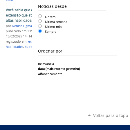
Notícias desde
Você sabia que a Unespar tem um projeto de
extensão que atende alunos com indicativos de
Ontem
altas habilidades e/ou superdotação?
Última semana
por
Denise Ligmanovski
Último mês
publicado
em 13/02/2025
—
última modificação
em
Sempre
13/02/2025 14h14
registrado em:
extensão
,
união da vitoria
,
altas
habilidades
,
superdotação
Ordenar por
Relevância
data (mais recente primeiro)
Alfabeticamente
Voltar para o topo