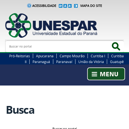
ACESSIBILIDADE
MAPA DO SITE
Busca
Bus
Pró-Reitorias
Apucarana
Campo Mourão
Curitiba I
Curitiba
II
Paranaguá
Paranavaí
União da Vitória
Guatupê
Busca
Buscar no portal