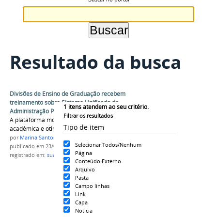
Resultado da busca
Divisões de Ensino de Graduação recebem
treinamento sobre Sistema Unificado de
1
itens atendem ao seu critério.
Administração Pública
Filtrar os resultados
A plataforma moderniza os processos de gestão
Tipo de item
acadêmica e otimiza o trabalho dos servidores
por
Marina Santos Daum
Selecionar Todos/Nenhum
publicado
em 23/02/2026
Página
registrado em:
suap
,
proplan
,
prograd
Conteúdo Externo
Arquivo
Pasta
Campo linhas
Link
Capa
Noticia