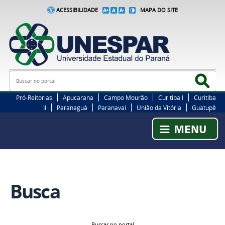
ACESSIBILIDADE
MAPA DO SITE
Busca
Bus
Pró-Reitorias
Apucarana
Campo Mourão
Curitiba I
Curitiba
II
Paranaguá
Paranavaí
União da Vitória
Guatupê
Busca
Buscar no portal