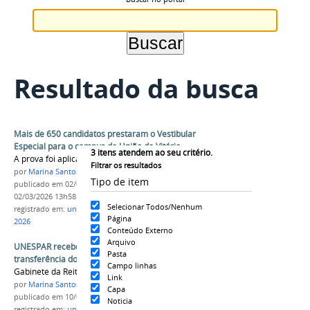
Resultado da busca
Mais de 650 candidatos prestaram o Vestibular
Especial para o campus de União da Vitória
3
itens atendem ao seu critério.
A prova foi aplicada neste domingo no município
Filtrar os resultados
por
Marina Santos Daum
Tipo de item
publicado
em 02/03/2026
—
última modificação
em
02/03/2026 13h58
Selecionar Todos/Nenhum
registrado em:
uniuv
,
união da vitoria
,
vestibular
Página
2026
Conteúdo Externo
Arquivo
UNESPAR recebe escritura pública de
Pasta
transferência dos bens imóveis da UNIUV
Campo linhas
Gabinete da Reitoria
Link
por
Marina Santos Daum
Capa
publicado
em 10/03/2026
Noticia
registrado em:
uniuv
,
união da vitoria
,
patrimonio