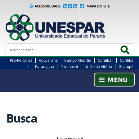
ACESSIBILIDADE
MAPA DO SITE
Busca
Bus
Pró-Reitorias
Apucarana
Campo Mourão
Curitiba I
Curitiba
II
Paranaguá
Paranavaí
União da Vitória
Guatupê
Busca
Buscar no portal