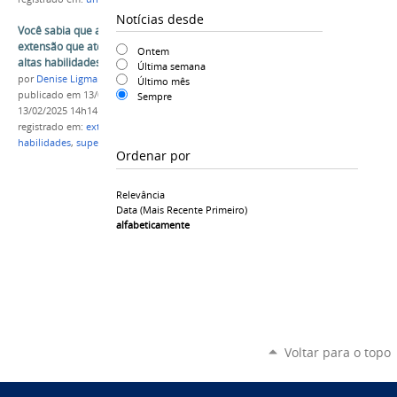
Notícias desde
Você sabia que a Unespar tem um projeto de
extensão que atende alunos com indicativos de
Ontem
altas habilidades e/ou superdotação?
Última semana
por
Denise Ligmanovski
Último mês
publicado
em 13/02/2025
—
última modificação
em
Sempre
13/02/2025 14h14
registrado em:
extensão
,
união da vitoria
,
altas
habilidades
,
superdotação
Ordenar por
Relevância
Data (mais Recente Primeiro)
alfabeticamente
Voltar para o topo