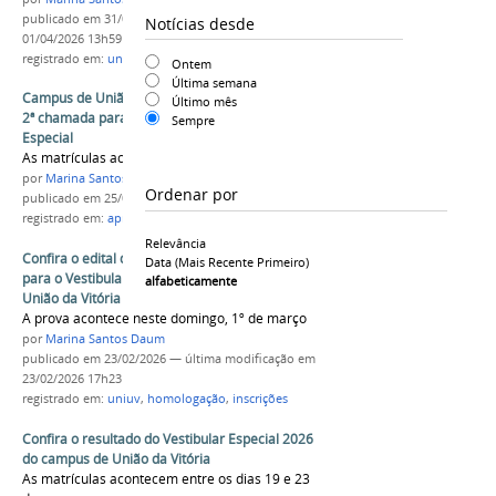
publicado
em 31/03/2026
—
última modificação
em
Notícias desde
01/04/2026 13h59
registrado em:
uniuv
,
aprova paraná
,
vestibular
Ontem
Última semana
Campus de União da Vitória divulga resultado da
Último mês
2ª chamada para Aprova Parana e Vestibular
Sempre
Especial
As matrículas acontecem até dia 27 de março
por
Marina Santos Daum
Ordenar por
publicado
em 25/03/2026
registrado em:
aprova paraná
,
vestibular
,
uniuv
Relevância
Confira o edital de homologação das inscrições
Data (mais Recente Primeiro)
para o Vestibular Especial 2026 do campus de
alfabeticamente
União da Vitória
A prova acontece neste domingo, 1º de março
por
Marina Santos Daum
publicado
em 23/02/2026
—
última modificação
em
23/02/2026 17h23
registrado em:
uniuv
,
homologação
,
inscrições
Confira o resultado do Vestibular Especial 2026
do campus de União da Vitória
As matrículas acontecem entre os dias 19 e 23