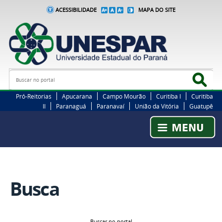
ACESSIBILIDADE
MAPA DO SITE
Busca
Bus
Pró-Reitorias
Apucarana
Campo Mourão
Curitiba I
Curitiba
II
Paranaguá
Paranavaí
União da Vitória
Guatupê
Busca
Buscar no portal