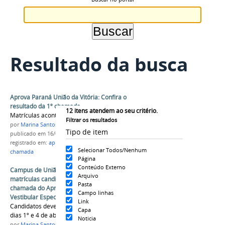
Resultado da busca
Aprova Paraná União da Vitória: Confira o
resultado da 1º chamada
12
itens atendem ao seu critério.
Matrículas acontecem entre 19 e 23 de março
Filtrar os resultados
por
Marina Santos Daum
Tipo de item
publicado
em 16/03/2026
registrado em:
aprova paraná
,
uniuv
,
primeira
Selecionar Todos/Nenhum
chamada
Página
Conteúdo Externo
Campus de União da Vitória convoca para
Arquivo
matrículas candidatos aprovados na última
Pasta
chamada do Aprova Paraná e 3ª chamada do
Campo linhas
Vestibular Especial
Link
Candidatos devem efetivar a matrícula entre os
Capa
dias 1º e 4 de abril
Noticia
por
Marina Santos Daum