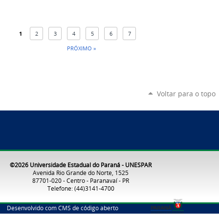
1
2
3
4
5
6
7
PRÓXIMO »
Voltar para o topo
©2026 Universidade Estadual do Paraná - UNESPAR
Avenida Rio Grande do Norte, 1525
87701-020 - Centro - Paranavaí - PR
Telefone: (44)3141-4700
Desenvolvido com CMS de código aberto