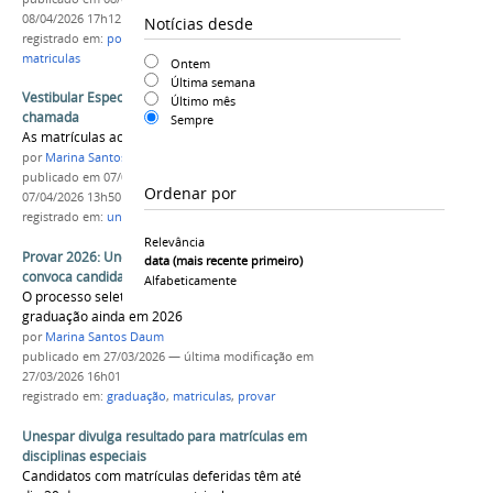
08/04/2026 17h12
Notícias desde
registrado em:
portador de diploma
,
vagas ociosas
,
matriculas
Ontem
Última semana
Vestibular Especial: Confira o resultado da 4ª
Último mês
chamada
Sempre
As matrículas acontecem até o dia 9 de abril
por
Marina Santos Daum
publicado
em 07/04/2026
—
última modificação
em
Ordenar por
07/04/2026 13h50
registrado em:
uniuv
,
matriculas
,
quarta chamada
Relevância
Provar 2026: Unespar divulga resultado e
data (mais recente primeiro)
convoca candidatos para matrícula
Alfabeticamente
O processo seletivo garante ingresso na
graduação ainda em 2026
por
Marina Santos Daum
publicado
em 27/03/2026
—
última modificação
em
27/03/2026 16h01
registrado em:
graduação
,
matriculas
,
provar
Unespar divulga resultado para matrículas em
disciplinas especiais
Candidatos com matrículas deferidas têm até