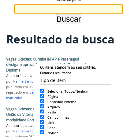
Resultado da busca
Vagas Ociosas: Curitiba II/FAP e Paranaguá
divulgam aprovados na modalidade Portador de
66
itens atendem ao seu critério.
Diploma
Filtrar os resultados
As matrículas acontecem até 13 de abril
Tipo de item
por
Marina Santos Daum
publicado
em 08/04/2026
Selecionar Todos/Nenhum
registrado em:
vagas ociosas
,
portador de diploma
,
Página
matriculas
Conteúdo Externo
Arquivo
Vagas Ociosas: Apucarana, Campo Mourão e
Pasta
União da Vitória divulgam aprovados na
Campo linhas
modalidade Portador de Diploma
Link
As matrículas acontecem até 13 de abril
Capa
por
Marina Santos Daum
Noticia
publicado
em 08/04/2026
—
última modificação
em