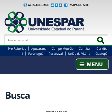
ACESSIBILIDADE
MAPA DO SITE
Busca
Bus
Pró-Reitorias
Apucarana
Campo Mourão
Curitiba I
Curitiba
II
Paranaguá
Paranavaí
União da Vitória
Guatupê
Busca
Buscar no portal