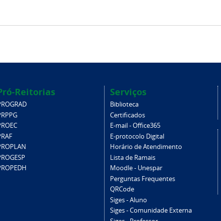
Pró-Reitorias
Serviços
PROGRAD
Biblioteca
PRPPG
Certificados
PROEC
E-mail - Office365
PRAF
E-protocolo Digital
PROPLAN
Horário de Atendimento
PROGESP
Lista de Ramais
PROPEDH
Moodle - Unespar
Perguntas Frequentes
QRCode
Siges - Aluno
Siges - Comunidade Externa