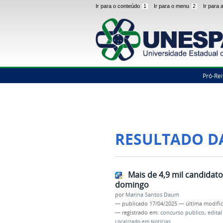
Ir para o conteúdo
1
Ir para o menu
2
Ir para
Pró-Rei
RESULTADO D
Mais de 4,9 mil candidat
domingo
por
Marina Santos Daum
—
publicado
17/04/2025
—
última modifi
— registrado em:
concurso publico
,
edital
Localizado em
Notícias