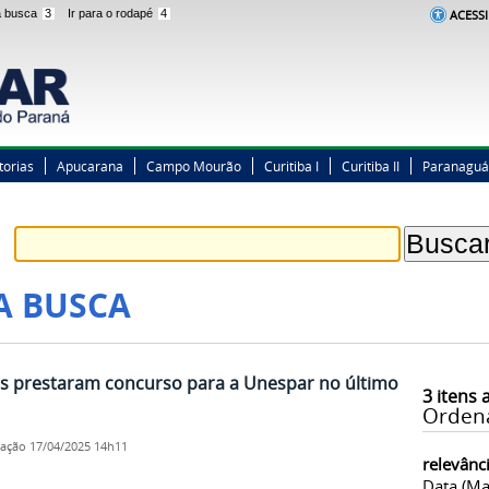
 a busca
3
Ir para o rodapé
4
ACESSI
torias
Apucarana
Campo Mourão
Curitiba I
Curitiba II
Paranaguá
A BUSCA
os prestaram concurso para a Unespar no último
3
itens 
Orden
cação
17/04/2025 14h11
relevânc
Data (ma