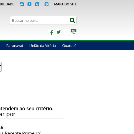
BILIDADE
MAPA DO SITE
Busca
Buscar no portal
Facebook
Twitter
Instagram
YouTube
Paranavaí
União da Vitória
Guatupê
atendem ao seu critério.
ar por
ia
is Recente Primeiro)