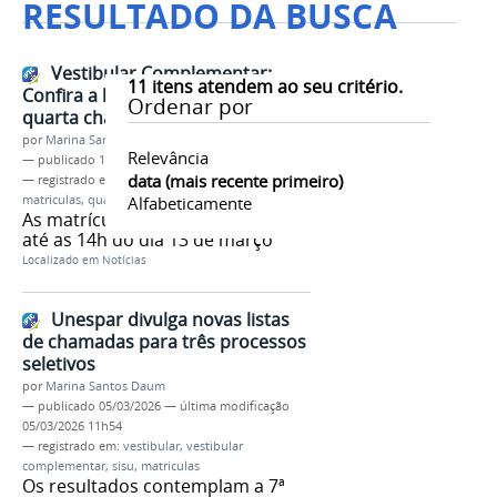
RESULTADO DA BUSCA
Vestibular Complementar:
11
itens atendem ao seu critério.
Confira a lista de aprovados em
Ordenar por
quarta chamada
por
Marina Santos Daum
Relevância
—
publicado
11/03/2026
data (mais recente primeiro)
— registrado em:
vestibular complementar
,
matriculas
,
quarta chamada
Alfabeticamente
As matrículas acontecem nos dias
até as 14h do dia 13 de março
Localizado em
Notícias
Unespar divulga novas listas
de chamadas para três processos
seletivos
por
Marina Santos Daum
—
publicado
05/03/2026
—
última modificação
05/03/2026 11h54
— registrado em:
vestibular
,
vestibular
complementar
,
sisu
,
matriculas
Os resultados contemplam a 7ª