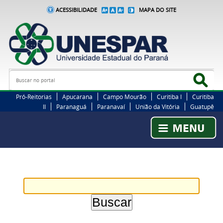
ACESSIBILIDADE
MAPA DO SITE
Busca
Bus
Pró-Reitorias
Apucarana
Campo Mourão
Curitiba I
Curitiba
II
Paranaguá
Paranavaí
União da Vitória
Guatupê