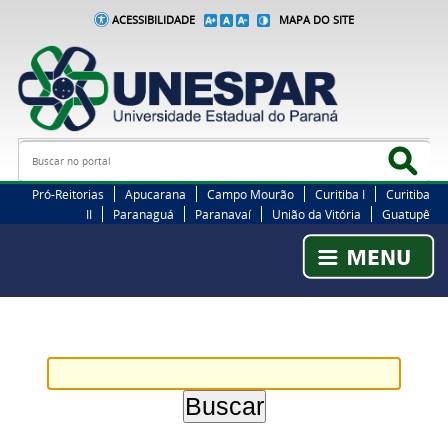
ACESSIBILIDADE
MAPA DO SITE
Busca
Bus
Pró-Reitorias
Apucarana
Campo Mourão
Curitiba I
Curitiba
II
Paranaguá
Paranavaí
União da Vitória
Guatupê