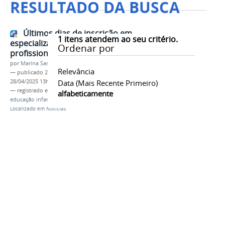
RESULTADO DA BUSCA
Últimos dias de inscrição em
1
itens atendem ao seu critério.
especialização voltada para
Ordenar por
profissionais da educação infantil
por
Marina Santos Daum
Relevância
—
publicado
28/04/2025
—
última modificação
28/04/2025 13h52
Data (mais Recente Primeiro)
— registrado em:
paranaguá
,
especialização
,
alfabeticamente
educação infantil
Localizado em
Notícias