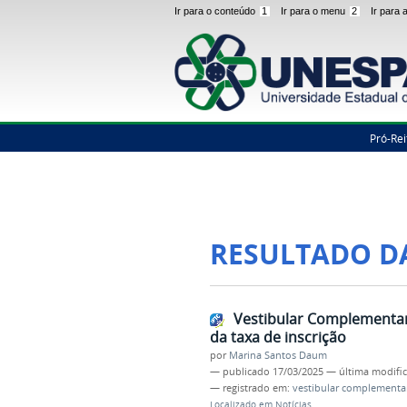
Ir para o conteúdo
1
Ir para o menu
2
Ir para
Pró-Rei
RESULTADO D
Vestibular Complementar:
da taxa de inscrição
por
Marina Santos Daum
—
publicado
17/03/2025
—
última modifi
— registrado em:
vestibular complementa
Localizado em
Notícias