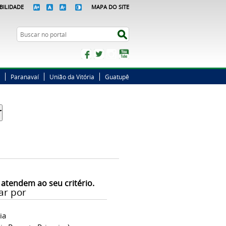
BILIDADE
MAPA DO SITE
Busca
Buscar no portal
Facebook
Twitter
Instagram
YouTube
Paranavaí
União da Vitória
Guatupê
 atendem ao seu critério.
ar por
ia