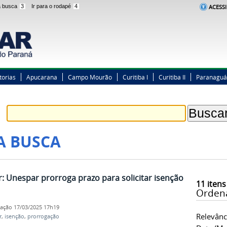
 a busca
3
Ir para o rodapé
4
ACESSI
torias
Apucarana
Campo Mourão
Curitiba I
Curitiba II
Paranaguá
A BUSCA
 Unespar prorroga prazo para solicitar isenção
11
itens
Orden
cação
17/03/2025 17h19
Relevânc
r
,
isenção
,
prorrogação