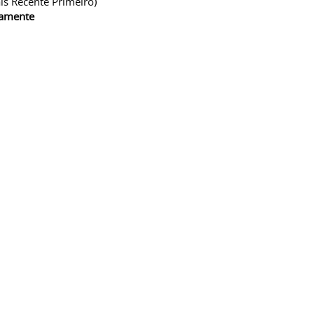
is Recente Primeiro)
camente