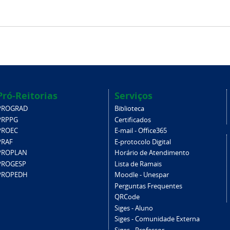
Pró-Reitorias
Serviços
PROGRAD
Biblioteca
PRPPG
Certificados
PROEC
E-mail - Office365
PRAF
E-protocolo Digital
PROPLAN
Horário de Atendimento
PROGESP
Lista de Ramais
PROPEDH
Moodle - Unespar
Perguntas Frequentes
QRCode
Siges - Aluno
Siges - Comunidade Externa