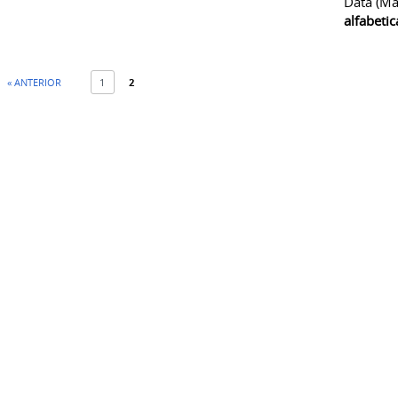
Data (ma
alfabeti
« ANTERIOR
1
2