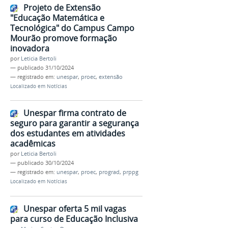
Projeto de Extensão
"Educação Matemática e
Tecnológica" do Campus Campo
Mourão promove formação
inovadora
por
Leticia Bertoli
—
publicado
31/10/2024
— registrado em:
unespar
,
proec
,
extensão
Localizado em
Notícias
Unespar firma contrato de
seguro para garantir a segurança
dos estudantes em atividades
acadêmicas
por
Leticia Bertoli
—
publicado
30/10/2024
— registrado em:
unespar
,
proec
,
prograd
,
prppg
Localizado em
Notícias
Unespar oferta 5 mil vagas
para curso de Educação Inclusiva