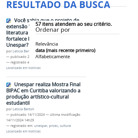
RESULTADO DA BUSCA
Você sabia que o projeto de
57
itens atendem ao seu critério.
extensão "Elas por Elas" valoriza a
Ordenar por
literatura de autoria feminina e
fortalece laços comunitários na
Relevância
Unespar?
data (mais recente primeiro)
por
Leticia Bertoli
Alfabeticamente
—
publicado
21/11/2024
— registrado em:
unespar
,
proec
,
extensão
Localizado em
Notícias
Unespar realiza Mostra Final
BIPAC em Curitiba valorizando a
produção artístico-cultural
estudantil
por
Leticia Bertoli
—
publicado
14/11/2024
—
última modificação
14/11/2024 14h29
— registrado em:
unespar
,
proec
,
cultura
Localizado em
Notícias