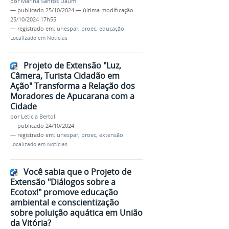
por
Marina Santos Daum
—
publicado
25/10/2024
—
última modificação
25/10/2024 17h55
— registrado em:
unespar
,
proec
,
educação
Localizado em
Notícias
Projeto de Extensão "Luz,
Câmera, Turista Cidadão em
Ação" Transforma a Relação dos
Moradores de Apucarana com a
Cidade
por
Leticia Bertoli
—
publicado
24/10/2024
— registrado em:
unespar
,
proec
,
extensão
Localizado em
Notícias
Você sabia que o Projeto de
Extensão "Diálogos sobre a
Ecotox!" promove educação
ambiental e conscientização
sobre poluição aquática em União
da Vitória?