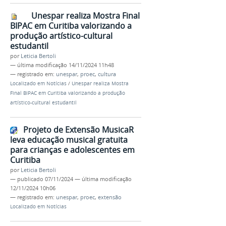
Unespar realiza Mostra Final
BIPAC em Curitiba valorizando a
produção artístico-cultural
estudantil
por
Leticia Bertoli
—
última modificação
14/11/2024 11h48
— registrado em:
unespar
,
proec
,
cultura
Localizado em
Notícias
/
Unespar realiza Mostra
Final BIPAC em Curitiba valorizando a produção
artístico-cultural estudantil
Projeto de Extensão MusicaR
leva educação musical gratuita
para crianças e adolescentes em
Curitiba
por
Leticia Bertoli
—
publicado
07/11/2024
—
última modificação
12/11/2024 10h06
— registrado em:
unespar
,
proec
,
extensão
Localizado em
Notícias