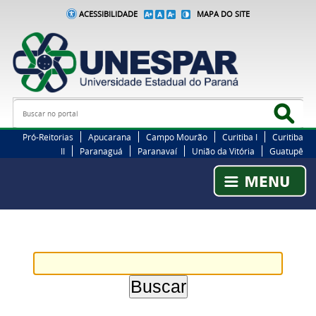
ACESSIBILIDADE
MAPA DO SITE
Busca
Bus
Pró-Reitorias
Apucarana
Campo Mourão
Curitiba I
Curitiba
II
Paranaguá
Paranavaí
União da Vitória
Guatupê