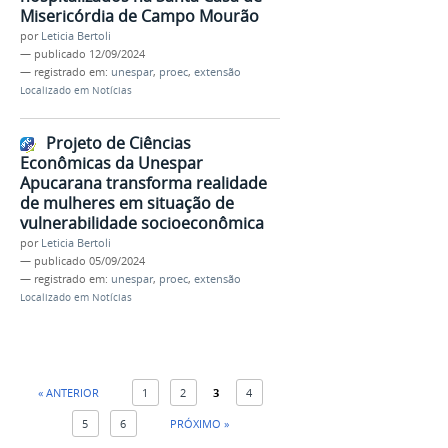
Misericórdia de Campo Mourão
por
Leticia Bertoli
—
publicado
12/09/2024
— registrado em:
unespar
,
proec
,
extensão
Localizado em
Notícias
Projeto de Ciências
Econômicas da Unespar
Apucarana transforma realidade
de mulheres em situação de
vulnerabilidade socioeconômica
por
Leticia Bertoli
—
publicado
05/09/2024
— registrado em:
unespar
,
proec
,
extensão
Localizado em
Notícias
« ANTERIOR
1
2
3
4
5
6
PRÓXIMO »