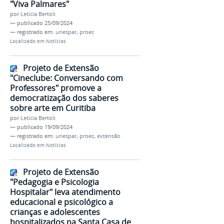
"Viva Palmares"
por
Leticia Bertoli
—
publicado
25/09/2024
— registrado em:
unespar
,
proec
Localizado em
Notícias
Projeto de Extensão
"Cineclube: Conversando com
Professores" promove a
democratização dos saberes
sobre arte em Curitiba
por
Leticia Bertoli
—
publicado
19/09/2024
— registrado em:
unespar
,
proec
,
extensão
Localizado em
Notícias
Projeto de Extensão
"Pedagogia e Psicologia
Hospitalar" leva atendimento
educacional e psicológico a
crianças e adolescentes
hospitalizados na Santa Casa de