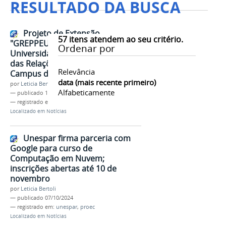
RESULTADO DA BUSCA
Projeto de Extensão
57
itens atendem ao seu critério.
"GREPPEU: Enegrecendo a
Ordenar por
Universidade" Promove Estudo
das Relações Étnico-Raciais no
Relevância
Campus de Paranavaí
data (mais recente primeiro)
por
Leticia Bertoli
Alfabeticamente
—
publicado
10/10/2024
— registrado em:
unespar
,
proec
,
extensão
Localizado em
Notícias
Unespar firma parceria com
Google para curso de
Computação em Nuvem;
inscrições abertas até 10 de
novembro
por
Leticia Bertoli
—
publicado
07/10/2024
— registrado em:
unespar
,
proec
Localizado em
Notícias