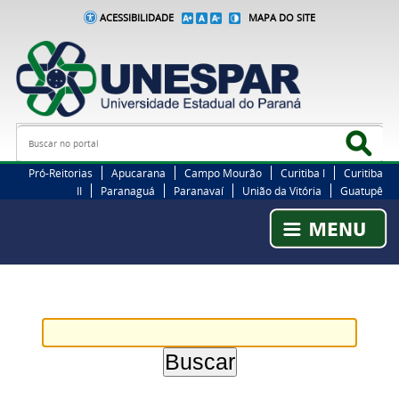
ACESSIBILIDADE
MAPA DO SITE
Busca
Bus
Pró-Reitorias
Apucarana
Campo Mourão
Curitiba I
Curitiba
II
Paranaguá
Paranavaí
União da Vitória
Guatupê