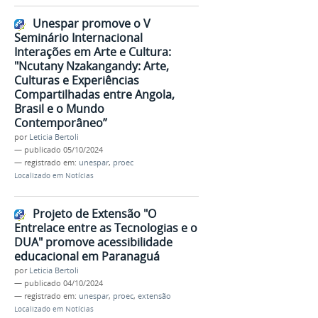
Unespar promove o V
Seminário Internacional
Interações em Arte e Cultura:
"Ncutany Nzakangandy: Arte,
Culturas e Experiências
Compartilhadas entre Angola,
Brasil e o Mundo
Contemporâneo”
por
Leticia Bertoli
—
publicado
05/10/2024
— registrado em:
unespar
,
proec
Localizado em
Notícias
Projeto de Extensão "O
Entrelace entre as Tecnologias e o
DUA" promove acessibilidade
educacional em Paranaguá
por
Leticia Bertoli
—
publicado
04/10/2024
— registrado em:
unespar
,
proec
,
extensão
Localizado em
Notícias