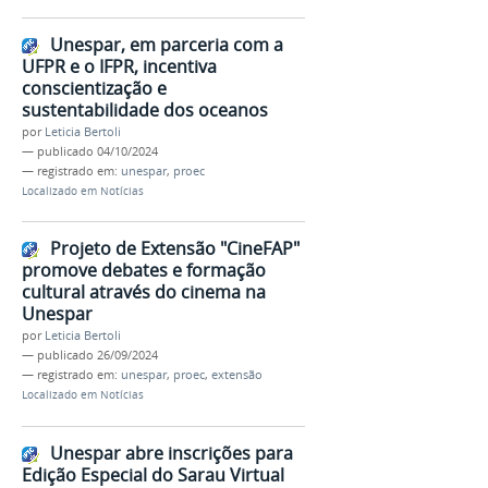
Unespar, em parceria com a
UFPR e o IFPR, incentiva
conscientização e
sustentabilidade dos oceanos
por
Leticia Bertoli
—
publicado
04/10/2024
— registrado em:
unespar
,
proec
Localizado em
Notícias
Projeto de Extensão "CineFAP"
promove debates e formação
cultural através do cinema na
Unespar
por
Leticia Bertoli
—
publicado
26/09/2024
— registrado em:
unespar
,
proec
,
extensão
Localizado em
Notícias
Unespar abre inscrições para
Edição Especial do Sarau Virtual