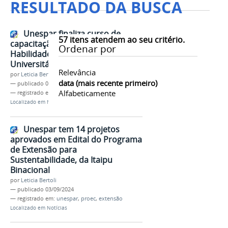
RESULTADO DA BUSCA
Unespar finaliza curso de
57
itens atendem ao seu critério.
capacitação "Autoconhecimento e
Ordenar por
Habilidades Sociais" para Agentes
Universitários
Relevância
por
Leticia Bertoli
data (mais recente primeiro)
—
publicado
05/09/2024
Alfabeticamente
— registrado em:
unespar
,
proec
,
progesp
Localizado em
Notícias
Unespar tem 14 projetos
aprovados em Edital do Programa
de Extensão para
Sustentabilidade, da Itaipu
Binacional
por
Leticia Bertoli
—
publicado
03/09/2024
— registrado em:
unespar
,
proec
,
extensão
Localizado em
Notícias