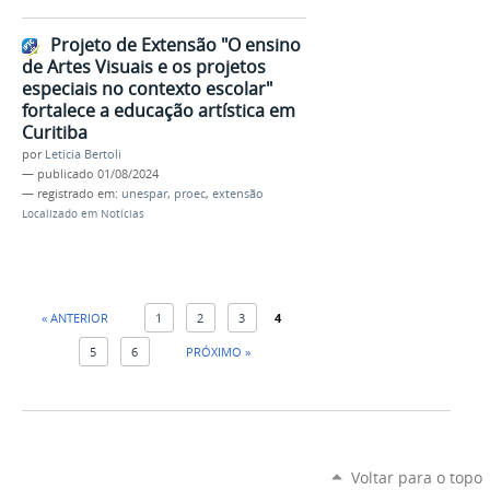
Projeto de Extensão "O ensino
de Artes Visuais e os projetos
especiais no contexto escolar"
fortalece a educação artística em
Curitiba
por
Leticia Bertoli
—
publicado
01/08/2024
— registrado em:
unespar
,
proec
,
extensão
Localizado em
Notícias
« ANTERIOR
1
2
3
4
5
6
PRÓXIMO »
Voltar para o topo