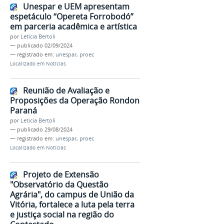
Unespar e UEM apresentam
espetáculo “Opereta Forrobodó”
em parceria acadêmica e artística
por
Leticia Bertoli
—
publicado
02/09/2024
— registrado em:
unespar
,
proec
Localizado em
Notícias
Reunião de Avaliação e
Proposições da Operação Rondon
Paraná
por
Leticia Bertoli
—
publicado
29/08/2024
— registrado em:
unespar
,
proec
Localizado em
Notícias
Projeto de Extensão
"Observatório da Questão
Agrária", do campus de União da
Vitória, fortalece a luta pela terra
e justiça social na região do