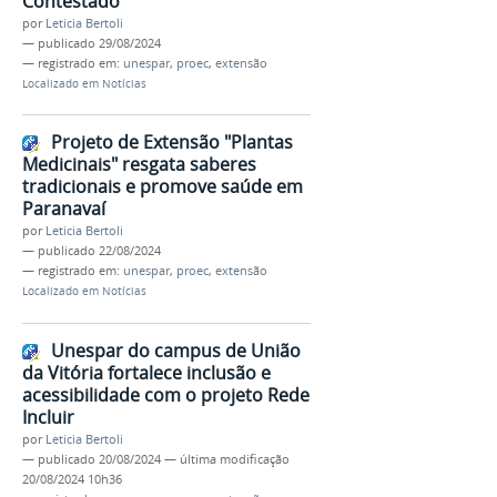
Contestado
por
Leticia Bertoli
—
publicado
29/08/2024
— registrado em:
unespar
,
proec
,
extensão
Localizado em
Notícias
Projeto de Extensão "Plantas
Medicinais" resgata saberes
tradicionais e promove saúde em
Paranavaí
por
Leticia Bertoli
—
publicado
22/08/2024
— registrado em:
unespar
,
proec
,
extensão
Localizado em
Notícias
Unespar do campus de União
da Vitória fortalece inclusão e
acessibilidade com o projeto Rede
Incluir
por
Leticia Bertoli
—
publicado
20/08/2024
—
última modificação
20/08/2024 10h36