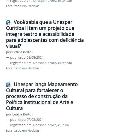
— registrado em:
unespar
,
proec
,
extensão
Localizado em
Notícias
Você sabia que a Unespar
Curitiba II tem um projeto que
integra teatro e acessibilidade
para adolescentes com deficiência
visual?
por
Leticia Bertoli
—
publicado
08/08/2024
— registrado em:
unespar
,
proec
,
extensão
Localizado em
Notícias
Unespar lança Mapeamento
Cultural para fortalecer o
processo de construção da
Política Institucional de Arte e
Cultura
por
Leticia Bertoli
—
publicado
07/08/2024
— registrado em:
unespar
,
proec
,
cultura
Localizado em
Notícias