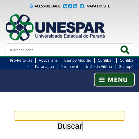
ACESSIBILIDADE
MAPA DO SITE
Busca
Bus
Pró-Reitorias
Apucarana
Campo Mourão
Curitiba I
Curitiba
II
Paranaguá
Paranavaí
União da Vitória
Guatupê