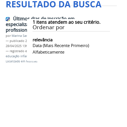
RESULTADO DA BUSCA
Últimos dias de inscrição em
1
itens atendem ao seu critério.
especialização voltada para
Ordenar por
profissionais da educação infantil
por
Marina Santos Daum
relevância
—
publicado
28/04/2025
—
última modificação
Data (mais Recente Primeiro)
28/04/2025 13h52
— registrado em:
paranaguá
Alfabeticamente
,
especialização
,
educação infantil
Localizado em
Notícias