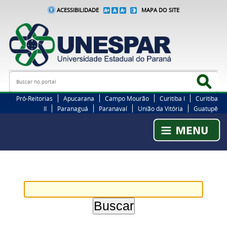
ACESSIBILIDADE
MAPA DO SITE
Busca
Bus
Pró-Reitorias
Apucarana
Campo Mourão
Curitiba I
Curitiba
II
Paranaguá
Paranavaí
União da Vitória
Guatupê