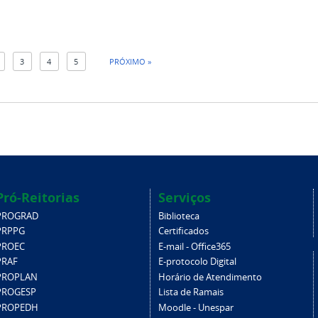
3
4
5
PRÓXIMO »
Pró-Reitorias
Serviços
PROGRAD
Biblioteca
PRPPG
Certificados
PROEC
E-mail - Office365
PRAF
E-protocolo Digital
PROPLAN
Horário de Atendimento
PROGESP
Lista de Ramais
PROPEDH
Moodle - Unespar