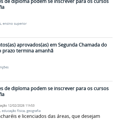
es de diploma podem se inscrever para os cursos
ia
s
,
ensino superior
atos(as) aprovados(as) em Segunda Chamada do
o prazo termina amanhã
rições
es de diploma podem se inscrever para os cursos
ia
cação
12/02/2026 11h53
,
educação física
,
geografia
charéis e licenciados das áreas, que desejam