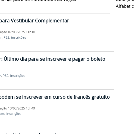
Alfabeti
 para Vestibular Complementar
cação
07/03/2025 11h10
r
,
PS2
,
inscrições
 Último dia para se inscrever e pagar o boleto
r
,
PS2
,
inscrições
podem se inscrever em curso de francês gratuito
cação
13/03/2025 15h49
ces
,
inscrições