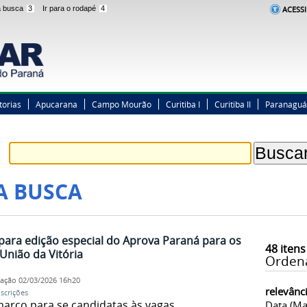
 a busca
3
Ir para o rodapé
4
ACESSI
torias
Apucarana
Campo Mourão
Curitiba I
Curitiba II
Paranaguá
A BUSCA
para edição especial do Aprova Paraná para os
48
itens
nião da Vitória
Orden
cação
02/03/2026 16h20
relevânc
nscrições
março para se candidatas às vagas
Data (ma