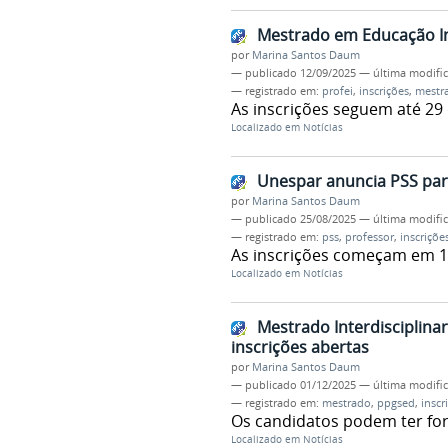
Mestrado em Educação Inc
por
Marina Santos Daum
—
publicado
12/09/2025
—
última modifi
— registrado em:
profei
,
inscrições
,
mestr
As inscrições seguem até 29
Localizado em
Notícias
Unespar anuncia PSS par
por
Marina Santos Daum
—
publicado
25/08/2025
—
última modifi
— registrado em:
pss
,
professor
,
inscriçõe
As inscrições começam em 1
Localizado em
Notícias
Mestrado Interdisciplin
inscrições abertas
por
Marina Santos Daum
—
publicado
01/12/2025
—
última modifi
— registrado em:
mestrado
,
ppgsed
,
inscr
Os candidatos podem ter f
Localizado em
Notícias