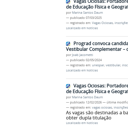
Vagas Ociosas: Portador
de Educação Física e Geograf
por
Marina Santos Daum
—
publicado
07/03/2025
— registrado em:
Vagas Ociosas
,
inscriçõe
Localizado em
Notícias
Prograd convoca candid
Vestibular Complementar – 
por
Joab Jacometti
—
publicado
02/05/2024
— registrado em:
unespar
,
vestibular
,
insc
Localizado em
Notícias
Vagas Ociosas: Portador
de Educação Física e Geograf
por
Marina Santos Daum
—
publicado
12/02/2026
—
última modifi
— registrado em:
vagas ociosas
,
inscrições
As vagas são destinadas a ba
obter dupla titulação
Localizado em
Notícias