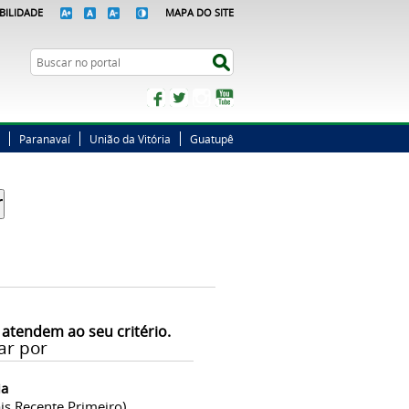
BILIDADE
MAPA DO SITE
Busca
Buscar no portal
Facebook
Twitter
Instagram
YouTube
Paranavaí
União da Vitória
Guatupê
 atendem ao seu critério.
ar por
ia
is Recente Primeiro)