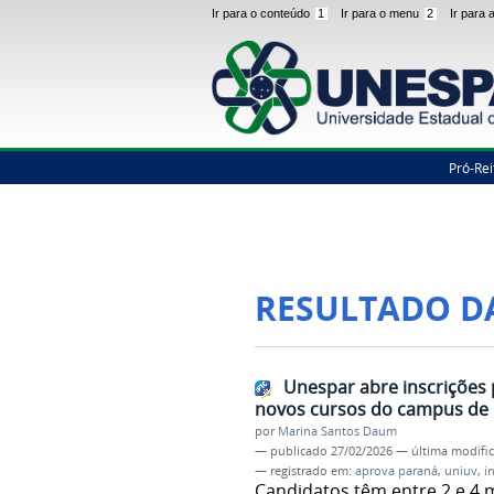
Ir para o conteúdo
1
Ir para o menu
2
Ir para
Pró-Rei
RESULTADO D
Unespar abre inscrições 
novos cursos do campus de U
por
Marina Santos Daum
—
publicado
27/02/2026
—
última modifi
— registrado em:
aprova paraná
,
uniuv
,
i
Candidatos têm entre 2 e 4 