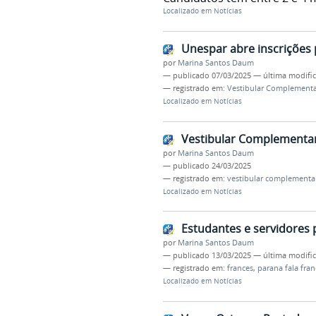
Localizado em
Notícias
Unespar abre inscrições
por
Marina Santos Daum
—
publicado
07/03/2025
—
última modifi
— registrado em:
Vestibular Complementa
Localizado em
Notícias
Vestibular Complementar:
por
Marina Santos Daum
—
publicado
24/03/2025
— registrado em:
vestibular complementa
Localizado em
Notícias
Estudantes e servidores 
por
Marina Santos Daum
—
publicado
13/03/2025
—
última modifi
— registrado em:
frances
,
parana fala fran
Localizado em
Notícias