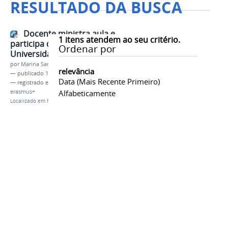
RESULTADO DA BUSCA
Docente ministra aula e
1
itens atendem ao seu critério.
participa de eventos em
Ordenar por
Universidade da Turquia
por
Marina Santos Daum
relevância
—
publicado
17/06/2025
Data (mais Recente Primeiro)
— registrado em:
internacionalização
,
turquia
,
erasmus+
Alfabeticamente
Localizado em
Notícias