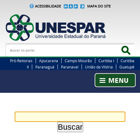
ACESSIBILIDADE
MAPA DO SITE
Busca
Bus
Pró-Reitorias
Apucarana
Campo Mourão
Curitiba I
Curitiba
II
Paranaguá
Paranavaí
União da Vitória
Guatupê