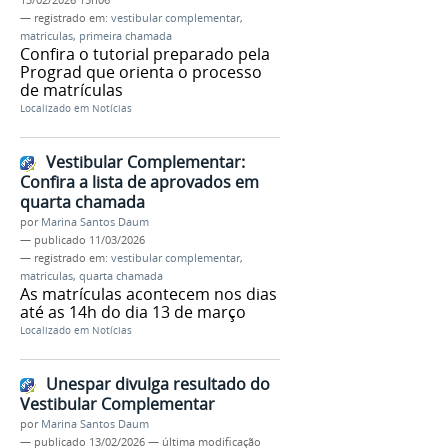
13/02/2026 15h06
— registrado em:
vestibular complementar
,
matriculas
,
primeira chamada
Confira o tutorial preparado pela
Prograd que orienta o processo
de matrículas
Localizado em
Notícias
Vestibular Complementar:
Confira a lista de aprovados em
quarta chamada
por
Marina Santos Daum
—
publicado
11/03/2026
— registrado em:
vestibular complementar
,
matriculas
,
quarta chamada
As matrículas acontecem nos dias
até as 14h do dia 13 de março
Localizado em
Notícias
Unespar divulga resultado do
Vestibular Complementar
por
Marina Santos Daum
—
publicado
13/02/2026
—
última modificação