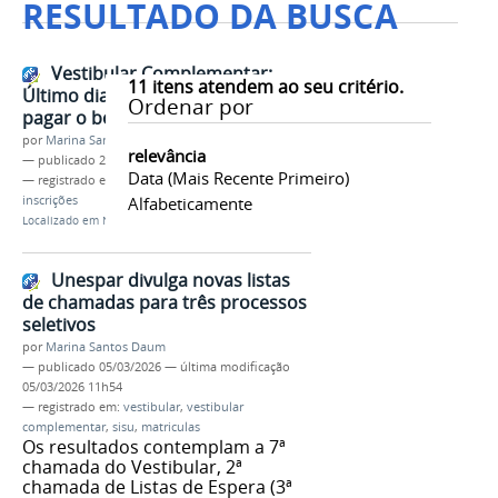
RESULTADO DA BUSCA
Vestibular Complementar:
11
itens atendem ao seu critério.
Último dia para se inscrever e
Ordenar por
pagar o boleto
por
Marina Santos Daum
relevância
—
publicado
24/03/2025
Data (mais Recente Primeiro)
— registrado em:
vestibular complementar
,
PS2
,
inscrições
Alfabeticamente
Localizado em
Notícias
Unespar divulga novas listas
de chamadas para três processos
seletivos
por
Marina Santos Daum
—
publicado
05/03/2026
—
última modificação
05/03/2026 11h54
— registrado em:
vestibular
,
vestibular
complementar
,
sisu
,
matriculas
Os resultados contemplam a 7ª
chamada do Vestibular, 2ª
chamada de Listas de Espera (3ª