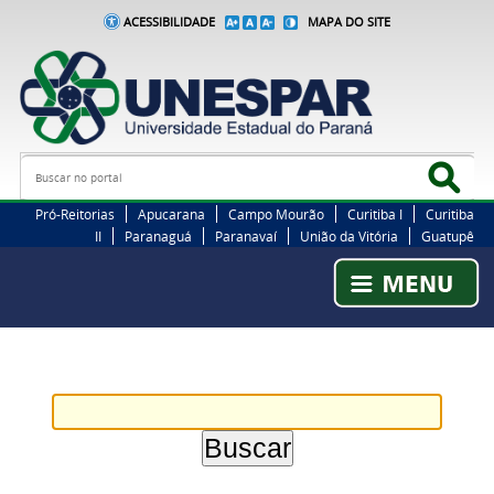
ACESSIBILIDADE
MAPA DO SITE
Busca
Bus
Pró-Reitorias
Apucarana
Campo Mourão
Curitiba I
Curitiba
II
Paranaguá
Paranavaí
União da Vitória
Guatupê