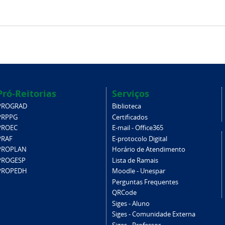
Pró-Reitorias
Serviços
PROGRAD
Biblioteca
PRPPG
Certificados
PROEC
E-mail - Office365
PRAF
E-protocolo Digital
PROPLAN
Horário de Atendimento
PROGESP
Lista de Ramais
PROPEDH
Moodle - Unespar
Perguntas Frequentes
QRCode
Siges - Aluno
Siges - Comunidade Externa