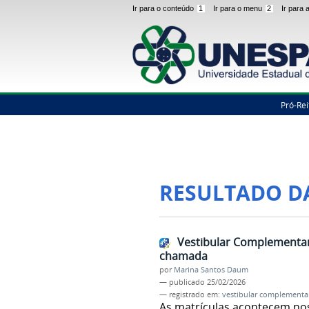
Ir para o conteúdo
1
Ir para o menu
2
Ir para
Pró-Rei
RESULTADO D
Vestibular Complementar
chamada
por
Marina Santos Daum
—
publicado
25/02/2026
— registrado em:
vestibular complementa
As matrículas acontecem nos 