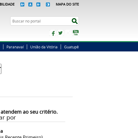
BILIDADE
MAPA DO SITE
Busca
Buscar no portal
Facebook
Twitter
Instagram
YouTube
Paranavaí
União da Vitória
Guatupê
 atendem ao seu critério.
ar por
ia
is Recente Primeiro)