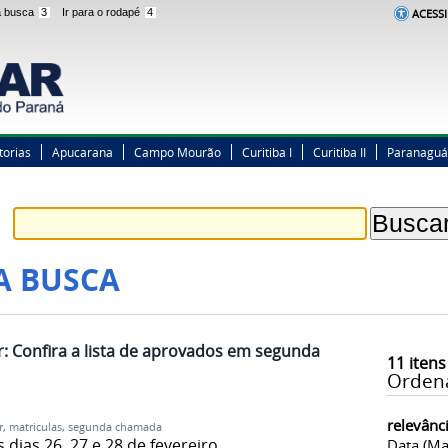
 a busca
3
Ir para o rodapé
4
ACESSI
torias
Apucarana
Campo Mourão
Curitiba I
Curitiba II
Paranaguá
A BUSCA
: Confira a lista de aprovados em segunda
11
itens
Orden
relevânc
r
,
matriculas
,
segunda chamada
dias 26, 27 e 28 de fevereiro
Data (ma