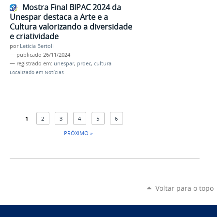
Mostra Final BIPAC 2024 da
Unespar destaca a Arte e a
Cultura valorizando a diversidade
e criatividade
por
Leticia Bertoli
—
publicado
26/11/2024
— registrado em:
unespar
,
proec
,
cultura
Localizado em
Notícias
1
2
3
4
5
6
PRÓXIMO »
Voltar para o topo