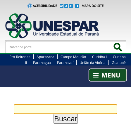
ACESSIBILIDADE
MAPA DO SITE
Busca
Bus
Pró-Reitorias
Apucarana
Campo Mourão
Curitiba I
Curitiba
II
Paranaguá
Paranavaí
União da Vitória
Guatupê