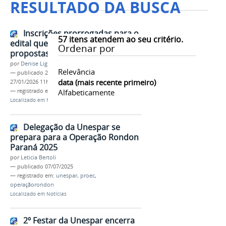
RESULTADO DA BUSCA
Inscrições prorrogadas para o
57
itens atendem ao seu critério.
edital que vai selecionar
Ordenar por
propostas artísticas de muralismo
por
Denise Ligmanovski
Relevância
—
publicado
27/01/2026
—
última modificação
data (mais recente primeiro)
27/01/2026 11h16
— registrado em:
proec
Alfabeticamente
,
cultura
,
calourada 2026
Localizado em
Notícias
Delegação da Unespar se
prepara para a Operação Rondon
Paraná 2025
por
Leticia Bertoli
—
publicado
07/07/2025
— registrado em:
unespar
,
proec
,
operaçãorondon
Localizado em
Notícias
2º Festar da Unespar encerra