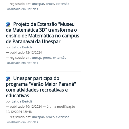
— registrado em:
unespar
,
proec
,
extensão
Localizado em
Notícias
Projeto de Extensão "Museu
da Matemática 3D" transforma o
ensino de Matemática no campus
de Paranavaí da Unespar
por
Leticia Bertoli
—
publicado
12/12/2024
— registrado em:
unesp
,
proec
,
extensão
Localizado em
Notícias
Unespar participa do
programa "Verão Maior Paraná"
com atividades recreativas e
educativas
por
Leticia Bertoli
—
publicado
10/12/2024
—
última modificação
12/12/2024 13h48
— registrado em:
unespar
,
proec
,
extensão
Localizado em
Notícias