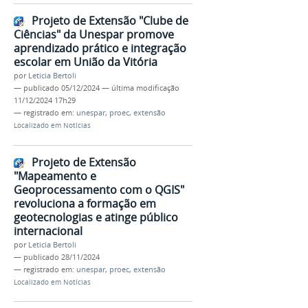
Projeto de Extensão "Clube de
Ciências" da Unespar promove
aprendizado prático e integração
escolar em União da Vitória
por
Leticia Bertoli
—
publicado
05/12/2024
—
última modificação
11/12/2024 17h29
— registrado em:
unespar
,
proec
,
extensão
Localizado em
Notícias
Projeto de Extensão
"Mapeamento e
Geoprocessamento com o QGIS"
revoluciona a formação em
geotecnologias e atinge público
internacional
por
Leticia Bertoli
—
publicado
28/11/2024
— registrado em:
unespar
,
proec
,
extensão
Localizado em
Notícias