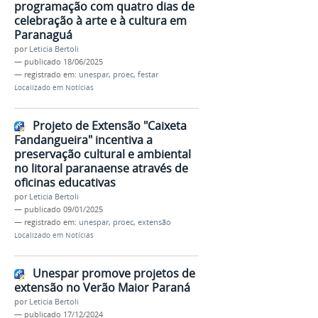
programação com quatro dias de
celebração à arte e à cultura em
Paranaguá
por
Leticia Bertoli
—
publicado
18/06/2025
— registrado em:
unespar
,
proec
,
festar
Localizado em
Notícias
Projeto de Extensão "Caixeta
Fandangueira" incentiva a
preservação cultural e ambiental
no litoral paranaense através de
oficinas educativas
por
Leticia Bertoli
—
publicado
09/01/2025
— registrado em:
unespar
,
proec
,
extensão
Localizado em
Notícias
Unespar promove projetos de
extensão no Verão Maior Paraná
por
Leticia Bertoli
—
publicado
17/12/2024