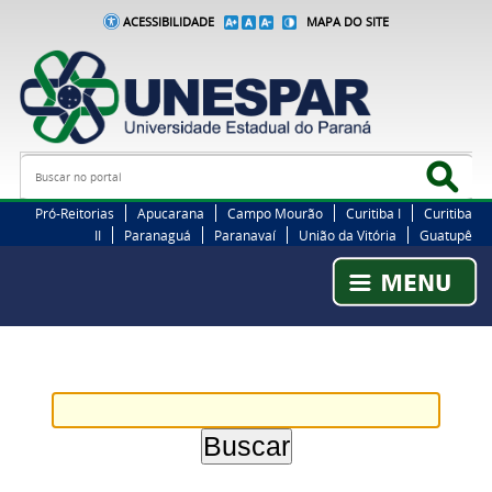
ACESSIBILIDADE
MAPA DO SITE
Busca
Bus
Pró-Reitorias
Apucarana
Campo Mourão
Curitiba I
Curitiba
II
Paranaguá
Paranavaí
União da Vitória
Guatupê