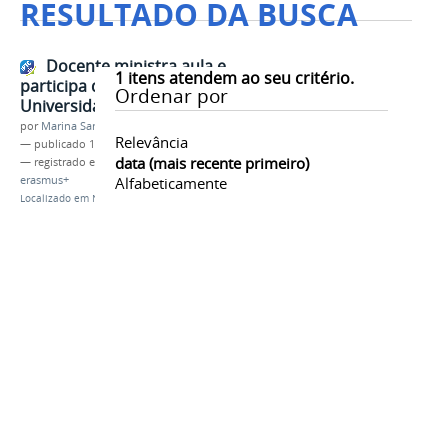
RESULTADO DA BUSCA
Docente ministra aula e
1
itens atendem ao seu critério.
participa de eventos em
Ordenar por
Universidade da Turquia
por
Marina Santos Daum
Relevância
—
publicado
17/06/2025
data (mais recente primeiro)
— registrado em:
internacionalização
,
turquia
,
erasmus+
Alfabeticamente
Localizado em
Notícias