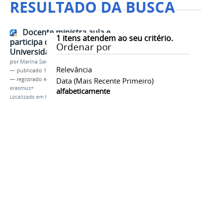
RESULTADO DA BUSCA
Docente ministra aula e
1
itens atendem ao seu critério.
participa de eventos em
Ordenar por
Universidade da Turquia
por
Marina Santos Daum
Relevância
—
publicado
17/06/2025
— registrado em:
internacionalização
Data (mais Recente Primeiro)
,
turquia
,
erasmus+
alfabeticamente
Localizado em
Notícias