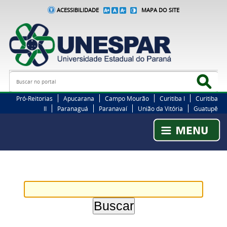
ACESSIBILIDADE
MAPA DO SITE
Busca
Bus
Pró-Reitorias
Apucarana
Campo Mourão
Curitiba I
Curitiba
II
Paranaguá
Paranavaí
União da Vitória
Guatupê