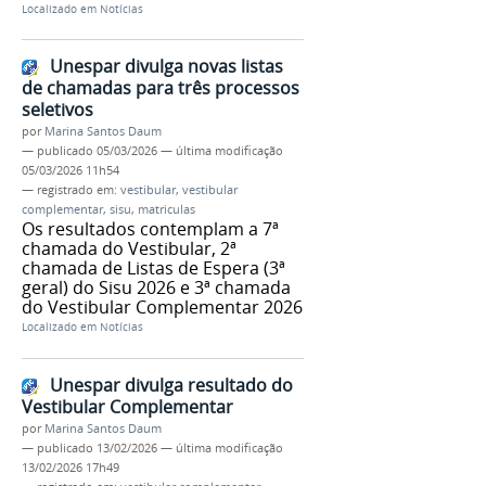
Localizado em
Notícias
Unespar divulga novas listas
de chamadas para três processos
seletivos
por
Marina Santos Daum
—
publicado
05/03/2026
—
última modificação
05/03/2026 11h54
— registrado em:
vestibular
,
vestibular
complementar
,
sisu
,
matriculas
Os resultados contemplam a 7ª
chamada do Vestibular, 2ª
chamada de Listas de Espera (3ª
geral) do Sisu 2026 e 3ª chamada
do Vestibular Complementar 2026
Localizado em
Notícias
Unespar divulga resultado do
Vestibular Complementar
por
Marina Santos Daum
—
publicado
13/02/2026
—
última modificação
13/02/2026 17h49