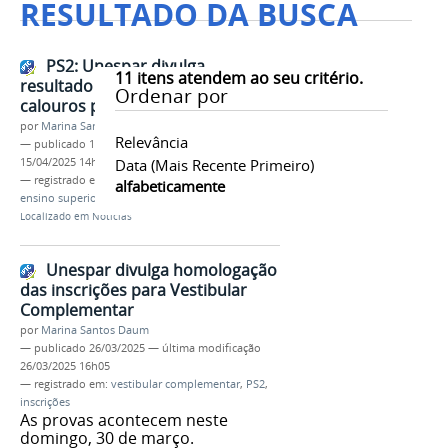
RESULTADO DA BUSCA
PS2: Unespar divulga
11
itens atendem ao seu critério.
resultado e convoca novos
Ordenar por
calouros para matrícula
por
Marina Santos Daum
Relevância
—
publicado
15/04/2025
—
última modificação
15/04/2025 14h53
Data (mais Recente Primeiro)
— registrado em:
vestibular complementar
,
alfabeticamente
ensino superior
,
matriculas
Localizado em
Notícias
Unespar divulga homologação
das inscrições para Vestibular
Complementar
por
Marina Santos Daum
—
publicado
26/03/2025
—
última modificação
26/03/2025 16h05
— registrado em:
vestibular complementar
,
PS2
,
inscrições
As provas acontecem neste
domingo, 30 de março.