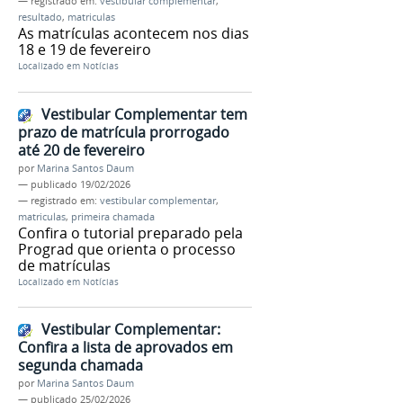
— registrado em:
vestibular complementar
,
resultado
,
matriculas
As matrículas acontecem nos dias
18 e 19 de fevereiro
Localizado em
Notícias
Vestibular Complementar tem
prazo de matrícula prorrogado
até 20 de fevereiro
por
Marina Santos Daum
—
publicado
19/02/2026
— registrado em:
vestibular complementar
,
matriculas
,
primeira chamada
Confira o tutorial preparado pela
Prograd que orienta o processo
de matrículas
Localizado em
Notícias
Vestibular Complementar:
Confira a lista de aprovados em
segunda chamada
por
Marina Santos Daum
—
publicado
25/02/2026