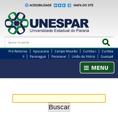
ACESSIBILIDADE
MAPA DO SITE
Busca
Bus
Pró-Reitorias
Apucarana
Campo Mourão
Curitiba I
Curitiba
II
Paranaguá
Paranavaí
União da Vitória
Guatupê