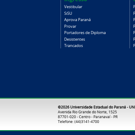
Vestibular
SiSU
Aprova Paraná
Provar
Portadores de Diploma
Desistentes
Trancados
©2026 Universidade Estadual do Paraná - U
Avenida Rio Grande do Norte, 1525
87701-020 - Centro - Paranavaí - PR
Telefone: (44)3141-4700