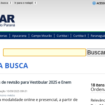
 a busca
3
Ir para o rodapé
4
ACESSI
torias
Apucarana
Campo Mourão
Curitiba I
Curitiba II
Paranaguá
A BUSCA
de revisão para Vestibular 2025 e Enem
18
itens
Orden
cação
10/09/2025 09h31
nsino médio
 modalidade online e presencial, a partir de
Relevânc