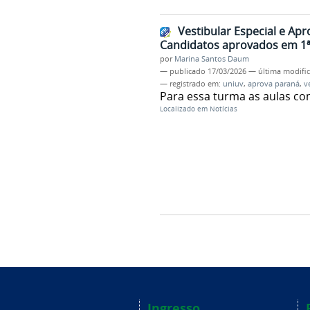
Vestibular Especial e Ap
Candidatos aprovados em 1ª
por
Marina Santos Daum
—
publicado
17/03/2026
—
última modifi
— registrado em:
uniuv
,
aprova paraná
,
v
Para essa turma as aulas c
Localizado em
Notícias
Ingresso