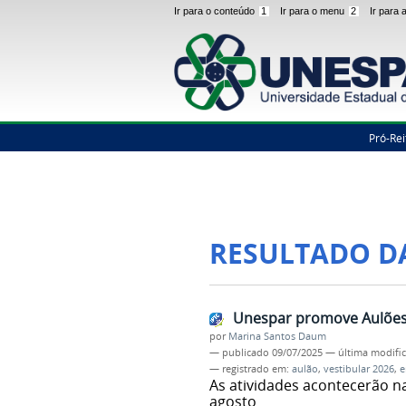
Ir para o conteúdo
1
Ir para o menu
2
Ir para
Pró-Rei
RESULTADO D
Unespar promove Aulões 
por
Marina Santos Daum
—
publicado
09/07/2025
—
última modifi
— registrado em:
aulão
,
vestibular 2026
,
e
As atividades acontecerão na
agosto