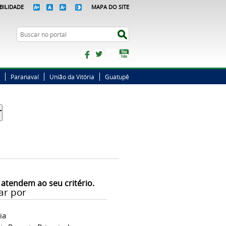
BILIDADE
MAPA DO SITE
Busca
Buscar no portal
Facebook
Twitter
Instagram
YouTube
Paranavaí
União da Vitória
Guatupê
 atendem ao seu critério.
ar por
ia