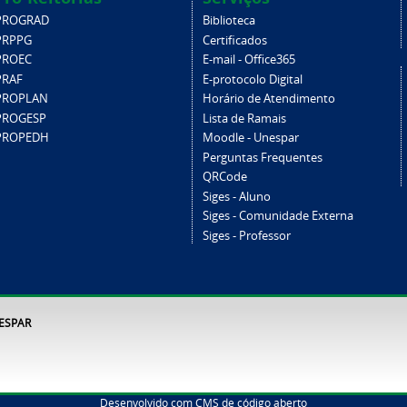
PROGRAD
Biblioteca
PRPPG
Certificados
PROEC
E-mail - Office365
PRAF
E-protocolo Digital
PROPLAN
Horário de Atendimento
PROGESP
Lista de Ramais
PROPEDH
Moodle - Unespar
Perguntas Frequentes
QRCode
Siges - Aluno
Siges - Comunidade Externa
Siges - Professor
NESPAR
Desenvolvido com CMS de código aberto