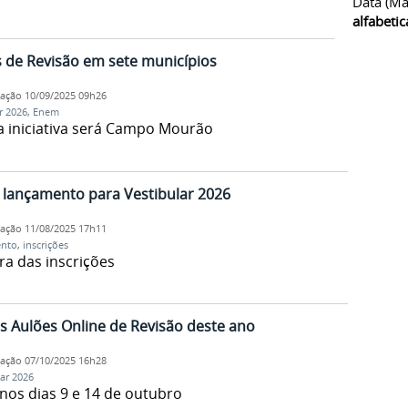
Data (ma
alfabeti
de Revisão em sete municípios
cação
10/09/2025 09h26
r 2026
,
Enem
 a iniciativa será Campo Mourão
 lançamento para Vestibular 2026
cação
11/08/2025 17h11
ento
,
inscrições
ra das inscrições
 Aulões Online de Revisão deste ano
cação
07/10/2025 16h28
lar 2026
os dias 9 e 14 de outubro