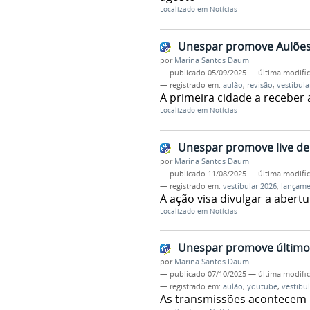
Localizado em
Notícias
Unespar promove Aulões 
por
Marina Santos Daum
—
publicado
05/09/2025
—
última modifi
— registrado em:
aulão
,
revisão
,
vestibula
A primeira cidade a receber
Localizado em
Notícias
Unespar promove live de
por
Marina Santos Daum
—
publicado
11/08/2025
—
última modifi
— registrado em:
vestibular 2026
,
lançam
A ação visa divulgar a abertu
Localizado em
Notícias
Unespar promove últimos
por
Marina Santos Daum
—
publicado
07/10/2025
—
última modifi
— registrado em:
aulão
,
youtube
,
vestibu
As transmissões acontecem n