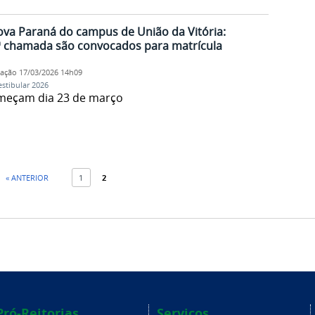
rova Paraná do campus de União da Vitória:
 chamada são convocados para matrícula
cação
17/03/2026 14h09
estibular 2026
omeçam dia 23 de março
« ANTERIOR
1
2
Pró-Reitorias
Serviços