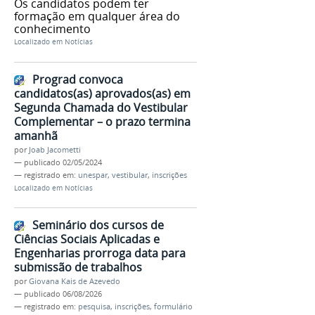
Os candidatos podem ter
formação em qualquer área do
conhecimento
Localizado em
Notícias
Prograd convoca
candidatos(as) aprovados(as) em
Segunda Chamada do Vestibular
Complementar – o prazo termina
amanhã
por
Joab Jacometti
—
publicado
02/05/2024
— registrado em:
unespar
,
vestibular
,
inscrições
Localizado em
Notícias
Seminário dos cursos de
Ciências Sociais Aplicadas e
Engenharias prorroga data para
submissão de trabalhos
por
Giovana Kais de Azevedo
—
publicado
06/08/2026
— registrado em:
pesquisa
,
inscrições
,
formulário