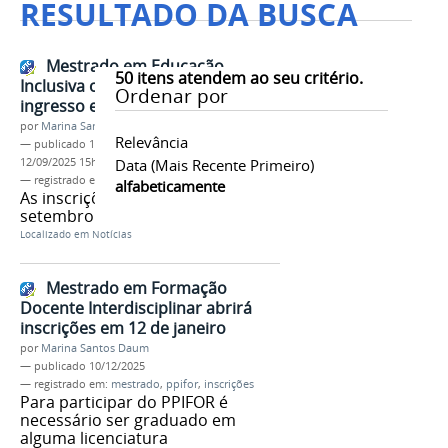
RESULTADO DA BUSCA
Mestrado em Educação
50
itens atendem ao seu critério.
Inclusiva oferta 86 vagas para
Ordenar por
ingresso em 2026
por
Marina Santos Daum
Relevância
—
publicado
12/09/2025
—
última modificação
12/09/2025 15h57
Data (mais Recente Primeiro)
— registrado em:
profei
,
inscrições
,
mestrado
alfabeticamente
As inscrições seguem até 29 de
setembro
Localizado em
Notícias
Mestrado em Formação
Docente Interdisciplinar abrirá
inscrições em 12 de janeiro
por
Marina Santos Daum
—
publicado
10/12/2025
— registrado em:
mestrado
,
ppifor
,
inscrições
Para participar do PPIFOR é
necessário ser graduado em
alguma licenciatura