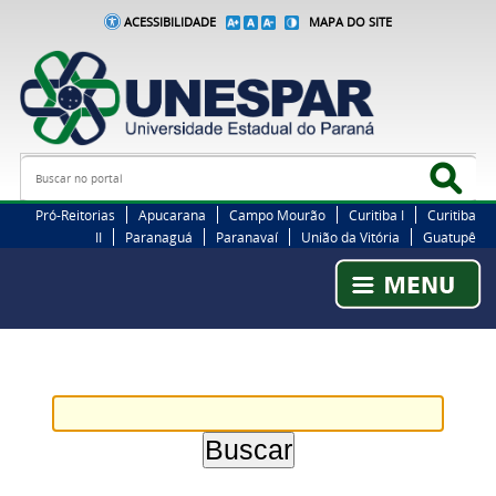
ACESSIBILIDADE
MAPA DO SITE
Busca
Bus
Pró-Reitorias
Apucarana
Campo Mourão
Curitiba I
Curitiba
II
Paranaguá
Paranavaí
União da Vitória
Guatupê