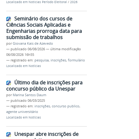
Localizado em
Noticias Período Eleitoral
/
2026
Seminário dos cursos de
Ciências Sociais Aplicadas e
Engenharias prorroga data para
submissão de trabalhos
por
Giovana Kais de Azevedo
—
publicado
06/08/2026
—
última modificação
06/08/2026 16h55
— registrado em:
pesquisa
,
inscrições
,
formulário
Localizado em
Notícias
Último dia de inscrições para
concurso público da Unespar
por
Marina Santos Daum
—
publicado
06/03/2025
— registrado em:
inscrições
,
concurso publico
,
agente universitário
Localizado em
Notícias
Unespar abre inscrições de