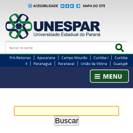
ACESSIBILIDADE
MAPA DO SITE
Busca
Bus
Pró-Reitorias
Apucarana
Campo Mourão
Curitiba I
Curitiba
II
Paranaguá
Paranavaí
União da Vitória
Guatupê