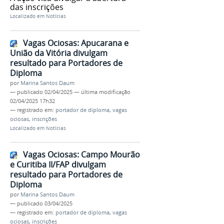
das inscrições
Localizado em
Notícias
Vagas Ociosas: Apucarana e
União da Vitória divulgam
resultado para Portadores de
Diploma
por
Marina Santos Daum
—
publicado
02/04/2025
—
última modificação
02/04/2025 17h32
— registrado em:
portador de diploma
,
vagas
ociosas
,
inscrições
Localizado em
Notícias
Vagas Ociosas: Campo Mourão
e Curitiba II/FAP divulgam
resultado para Portadores de
Diploma
por
Marina Santos Daum
—
publicado
03/04/2025
— registrado em:
portador de diploma
,
vagas
ociosas
,
inscrições