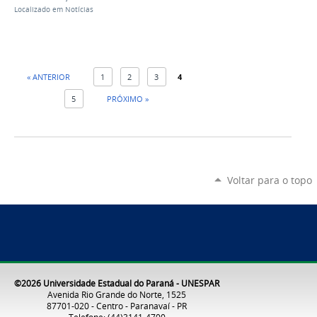
Localizado em
Notícias
« ANTERIOR
1
2
3
4
5
PRÓXIMO »
Voltar para o topo
©2026 Universidade Estadual do Paraná - UNESPAR
Avenida Rio Grande do Norte, 1525
87701-020 - Centro - Paranavaí - PR
Telefone: (44)3141-4700