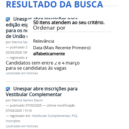
RESULTADO DA BUSCA
Unespar abre inscrições para
50
itens atendem ao seu critério.
edição especial do Aprova Paraná
Ordenar por
para os novos cursos do campus
de União da Vitória
Relevância
por
Marina Santos Daum
Data (mais Recente Primeiro)
—
publicado
27/02/2026
—
última modificação
02/03/2026 16h20
alfabeticamente
— registrado em:
aprova paraná
,
uniuv
,
inscrições
Candidatos têm entre 2 e 4 março
para se candidatas às vagas
Localizado em
Notícias
Unespar abre inscrições para
Vestibular Complementar
por
Marina Santos Daum
—
publicado
07/03/2025
—
última modificação
07/03/2025 11h10
— registrado em:
Vestibular Complementar
,
PS2
,
inscrições
Localizado em
Notícias