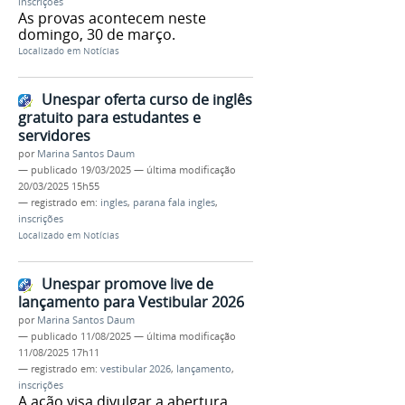
inscrições
As provas acontecem neste
domingo, 30 de março.
Localizado em
Notícias
Unespar oferta curso de inglês
gratuito para estudantes e
servidores
por
Marina Santos Daum
—
publicado
19/03/2025
—
última modificação
20/03/2025 15h55
— registrado em:
ingles
,
parana fala ingles
,
inscrições
Localizado em
Notícias
Unespar promove live de
lançamento para Vestibular 2026
por
Marina Santos Daum
—
publicado
11/08/2025
—
última modificação
11/08/2025 17h11
— registrado em:
vestibular 2026
,
lançamento
,
inscrições
A ação visa divulgar a abertura