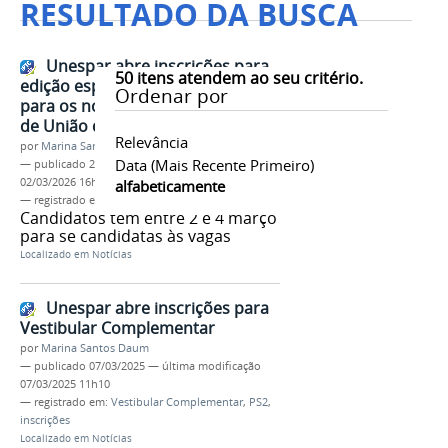
RESULTADO DA BUSCA
Unespar abre inscrições para
50
itens atendem ao seu critério.
edição especial do Aprova Paraná
Ordenar por
para os novos cursos do campus
de União da Vitória
Relevância
por
Marina Santos Daum
Data (mais Recente Primeiro)
—
publicado
27/02/2026
—
última modificação
02/03/2026 16h20
alfabeticamente
— registrado em:
aprova paraná
,
uniuv
,
inscrições
Candidatos têm entre 2 e 4 março
para se candidatas às vagas
Localizado em
Notícias
Unespar abre inscrições para
Vestibular Complementar
por
Marina Santos Daum
—
publicado
07/03/2025
—
última modificação
07/03/2025 11h10
— registrado em:
Vestibular Complementar
,
PS2
,
inscrições
Localizado em
Notícias