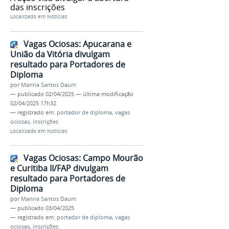
das inscrições
Localizado em
Notícias
Vagas Ociosas: Apucarana e
União da Vitória divulgam
resultado para Portadores de
Diploma
por
Marina Santos Daum
—
publicado
02/04/2025
—
última modificação
02/04/2025 17h32
— registrado em:
portador de diploma
,
vagas
ociosas
,
inscrições
Localizado em
Notícias
Vagas Ociosas: Campo Mourão
e Curitiba II/FAP divulgam
resultado para Portadores de
Diploma
por
Marina Santos Daum
—
publicado
03/04/2025
— registrado em:
portador de diploma
,
vagas
ociosas
,
inscrições