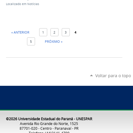
Localizado em
Notícias
« ANTERIOR
1
2
3
4
5
PRÓXIMO »
Voltar para o topo
©2026 Universidade Estadual do Paraná - UNESPAR
Avenida Rio Grande do Norte, 1525
87701-020 - Centro - Paranavaí - PR
Telefone: (44)3141-4700