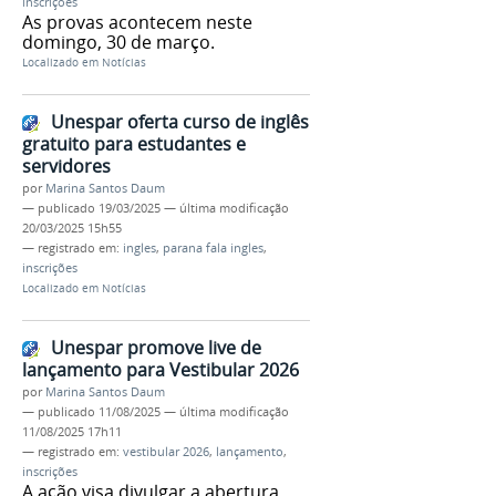
inscrições
As provas acontecem neste
domingo, 30 de março.
Localizado em
Notícias
Unespar oferta curso de inglês
gratuito para estudantes e
servidores
por
Marina Santos Daum
—
publicado
19/03/2025
—
última modificação
20/03/2025 15h55
— registrado em:
ingles
,
parana fala ingles
,
inscrições
Localizado em
Notícias
Unespar promove live de
lançamento para Vestibular 2026
por
Marina Santos Daum
—
publicado
11/08/2025
—
última modificação
11/08/2025 17h11
— registrado em:
vestibular 2026
,
lançamento
,
inscrições
A ação visa divulgar a abertura