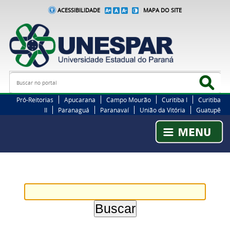
ACESSIBILIDADE
MAPA DO SITE
Busca
Bus
Pró-Reitorias
Apucarana
Campo Mourão
Curitiba I
Curitiba
II
Paranaguá
Paranavaí
União da Vitória
Guatupê