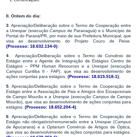
II.
Ordem do dia:
3
. Apreciação/Deliberação sobre o Termo de Cooperação entre
a Unespar (execução
Campus
de Paranaguá) e o Município de
Pontal do Paraná/PR, por meio de sua Prefeitura Municipal, que
visa ao desenvolvimento do Projeto Couro de Peixe.
(Processo:
18.632.134-0
)
;
4
. Apreciação/Deliberação sobre o Termo de Convênio de
Estágio entre o Agente de Integração de Estágios Centro de
Estágios – PPM
Human Resources
e a Unespar (execução
Campus
Curitiba II - FAP), que visa ao desenvolvimento de
ações conjuntas para estágios.
(
Processo:
18.615.518-1)
;
5
. Apreciação/Deliberação sobre o Termo de Cooperação de
Estágio entre a Associação de Pais e Amigos dos Excepcionais
de Campo Mourão e a Unespar (execução
Campus
de Campo
Mourão), que visa ao desenvolvimento de ações conjuntas para
estágios.
(
Processo:
18.652.204-4
)
;
6
. Apreciação/Deliberação sobre o Termo de Cooperação de
Estágio não obrigatório/remunerado entre a Unespar (
Campus
de Apucarana) e a
Optarium
Comércio de Artigos de Óptica,
que visa ao desenvolvimento de ações conjuntas para estágios.