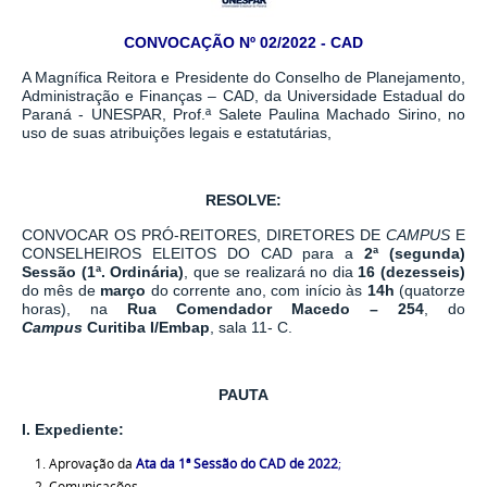
CONVOCAÇÃO Nº 02/2022 - CAD
A Magnífica Reitora e Presidente do Conselho de Planejamento,
Administração e Finanças – CAD, da Universidade Estadual do
Paraná - UNESPAR, Prof.
ª
Salete Paulina Machado Sirino, no
uso de suas atribuições legais e estatutárias,
RESOLVE:
CONVOCAR OS PRÓ-REITORES, DIRETORES DE
CAMPUS
E
CONSELHEIROS ELEITOS DO CAD para a
2ª (segunda)
Sessão (1ª. Ordinária)
, que se realizará no dia
16 (dezesseis)
do mês de
março
do corrente ano, com início às
14h
(quatorze
horas), na
Rua Comendador Macedo – 254
, do
Campus
Curitiba I/Embap
, sala 11- C.
PAUTA
I.
Expediente:
Aprovação da
Ata da 1ª Sessão do CAD de 2022
;
Comunicações.