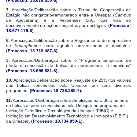
(
Processo:
18.678.350-6
)
;
7
. Apreciação/Deliberação sobre o Termo de Cooperação de
Estágio não obrigatório/remunerado entre a Unespar (
Campus
de Apucarana) e a Vexpenses S.A., que visa ao
desenvolvimento de ações conjuntas para estágios.
(
Processo:
18.677.179-6)
;
8.
Apreciação/Deliberação sobre o Regulamento de empréstimo
de
Smartphones
para agentes universitários e docentes.
(
Processo:
18.718.487-8)
;
9.
Apreciação/Deliberação sobre o "Programa temporário de
oferta e concessão de bolsas de permanência e monitoria"
(
Processo:
18.696.881-6)
;
10.
Apreciação/Deliberação sobre Reajuste de 25% nos valores
das bolsas concedidas pela Unespar em seus diversos
programas.
(Processo: 18.736.285-7)
.
11.
Apreciação/Deliberação sobre Ampliação para 30 o número
de bolsas a serem concedidas pela Unespar no programa de
Iniciação Científica e Tecnológica da Unespar (PIBIC) e
Iniciação em Desenvolvimento Tecnológico e Inovação (PIBITI)
da Unespar
.
(
Processo:
18.734.850-1).