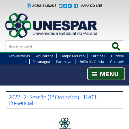
ACESSIBILIDADE
MAPA DO SITE
Busca
Bus
Pró-Reitorias
Apucarana
Campo Mourão
Curitiba I
Curitiba
II
Paranaguá
Paranavaí
União da Vitória
Guatupê
2022 - 2ª Sessão (1ª Ordinária) - 16/03 -
Presencial