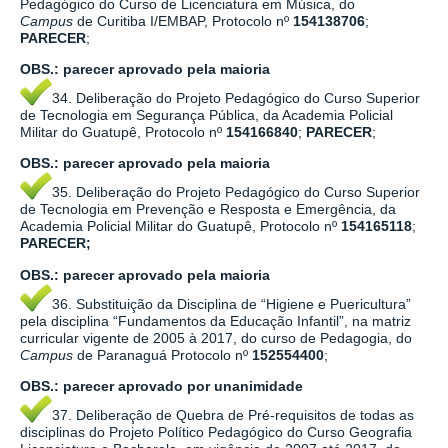
Pedagógico do Curso de Licenciatura em Música, do
Campus
de Curitiba I/EMBAP, Protocolo nº
154138706
;
PARECER
;
OBS.:
parecer aprovado pela maioria
34. Deliberação do Projeto Pedagógico do Curso Superior
de Tecnologia em Segurança Pública, da Academia Policial
Militar do Guatupê, Protocolo nº
154166840
;
PARECER
;
OBS.:
parecer aprovado pela maioria
35. Deliberação do Projeto Pedagógico do Curso Superior
de Tecnologia em Prevenção e Resposta e Emergência, da
Academia Policial Militar do Guatupê, Protocolo nº
154165118
;
PARECER;
OBS.:
parecer aprovado pela maioria
36. Substituição da Disciplina de “Higiene e Puericultura”
pela disciplina “Fundamentos da Educação Infantil”, na matriz
curricular vigente de 2005 à 2017, do curso de Pedagogia, do
Campus
de Paranaguá Protocolo nº
152554400
;
OBS.:
parecer aprovado por
unanimidade
37. Deliberação de Quebra de Pré-requisitos de todas as
disciplinas do Projeto Político Pedagógico do Curso Geografia