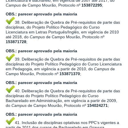
Licenciatura e Bacharelo, em vigência de 2007 até 2017, do
Campus
de Campo Mourão, Protocolo nº
153872295
;
OBS.:
parecer aprovado pela maioria
38. Deliberação de Quebra de Pré-requisitos de parte das
disciplinas, do Projeto Político Pedagógico do Curso
Licenciatura em Letras Português/Inglês, em vigência de 2010
até 2018, do
Campus
de Campo Mourão, Protocolo nº
153871728
;
OBS.:
parecer aprovado pela maioria
39. Deliberação de Quebra de Pré-requisitos de parte das
disciplinas do Projeto Político Pedagógico do Curso Licenciatura
em Pedagogia, em vigência a partir de 2010, do
Campus
de
Campo Mourão, Protocolo nº
153871370
;
OBS.:
parecer aprovado pela maioria
40. Deliberação de Quebra de Pré-requisitos de parte das
disciplinas do Projeto Político Pedagógico do Curso
Bacharelado em Administração, em vigência a partir de 2009,
do
Campus
de Campo Mourão, Protocolo nº
154024271
;
OBS.:
parecer aprovado pela maioria
41. Inclusão de disciplinas optativas nos PPC’s vigentes a
partir de 2011 dos cursos de Bacharelado em Gravura,