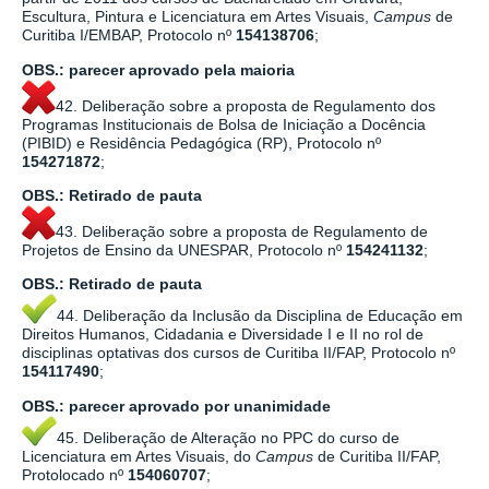
Escultura, Pintura e Licenciatura em Artes Visuais,
Campus
de
Curitiba I/EMBAP, Protocolo nº
154138706
;
OBS.:
parecer aprovado pela maioria
42. Deliberação sobre a proposta de Regulamento dos
Programas Institucionais de Bolsa de Iniciação a Docência
(PIBID) e Residência Pedagógica (RP), Protocolo nº
154271872
;
OBS.: Retirado de pauta
43. Deliberação sobre a proposta de Regulamento de
Projetos de Ensino da UNESPAR, Protocolo nº
154241132
;
OBS.:
Retirado de pauta
44. Deliberação da Inclusão da Disciplina de Educação em
Direitos Humanos, Cidadania e Diversidade I e II no rol de
disciplinas optativas dos cursos de Curitiba II/FAP, Protocolo nº
154117490
;
OBS.:
parecer aprovado por
unanimidade
45. Deliberação de Alteração no PPC do curso de
Licenciatura em Artes Visuais, do
Campus
de Curitiba II/FAP,
Protolocado nº
154060707
;