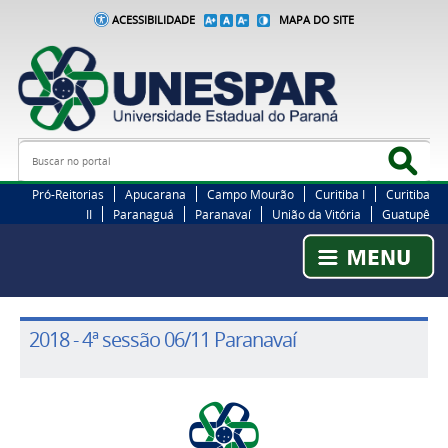
ACESSIBILIDADE
MAPA DO SITE
Busca
Bus
Pró-Reitorias
Apucarana
Campo Mourão
Curitiba I
Curitiba
II
Paranaguá
Paranavaí
União da Vitória
Guatupê
2018 - 4ª sessão 06/11 Paranavaí