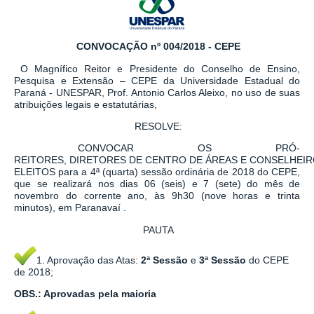
CONVOCAÇÃO
nº 004
/201
8
-
CEPE
O Magnífico Reitor e Presidente do Conselho de Ensino,
Pesquisa e Extensão – CEPE da Universidade Estadual do
Paraná - UNESPAR, Prof. Antonio Carlos Aleixo, no uso de suas
atribuições legais e estatutárias,
RESOLVE:
CONVOCAR OS PRÓ-
REITORES, DIRETORES DE CENTRO DE ÁREAS E CONSELHEI
ELEITOS para a 4ª (quarta) sessão ordinária de 2018 do CEPE,
que se realizará nos dias 06 (seis) e 7 (sete) do mês de
novembro do corrente ano, às 9h30 (nove horas e trinta
minutos), em Paranavaí .
PAUTA
1. Aprovação das Atas:
2ª Sessão
e
3ª Sessão
do CEPE
de 2018;
OBS.: Aprovadas pela maioria