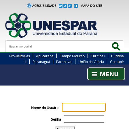
ACESSIBILIDADE
MAPA DO SITE
Busca
Bus
Pró-Reitorias
Apucarana
Campo Mourão
Curitiba I
Curitiba
II
Paranaguá
Paranavaí
União da Vitória
Guatupê
Nome do Usuário
Senha