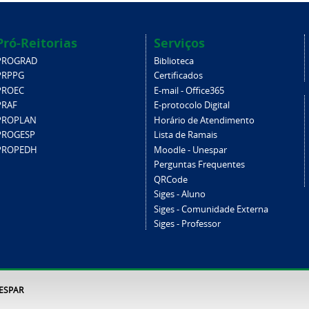
Pró-Reitorias
Serviços
PROGRAD
Biblioteca
PRPPG
Certificados
PROEC
E-mail - Office365
PRAF
E-protocolo Digital
PROPLAN
Horário de Atendimento
PROGESP
Lista de Ramais
PROPEDH
Moodle - Unespar
Perguntas Frequentes
QRCode
Siges - Aluno
Siges - Comunidade Externa
Siges - Professor
NESPAR