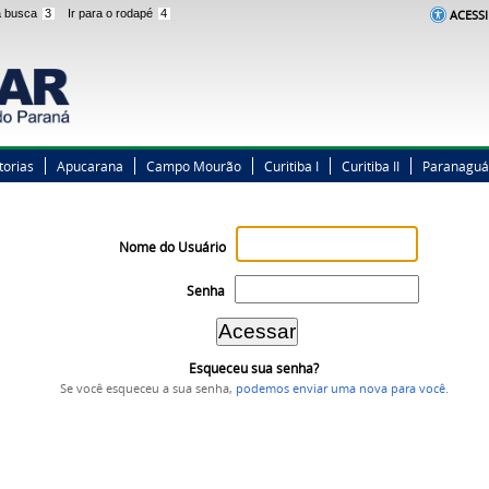
 a busca
3
Ir para o rodapé
4
ACESSI
torias
Apucarana
Campo Mourão
Curitiba I
Curitiba II
Paranaguá
Nome do Usuário
Senha
Esqueceu sua senha?
Se você esqueceu a sua senha,
podemos enviar uma nova para você
.