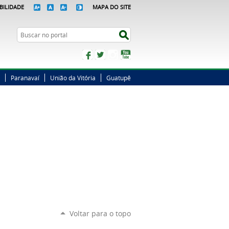
BILIDADE
MAPA DO SITE
Busca
Buscar no portal
Facebook
Twitter
Instagram
YouTube
Paranavaí
União da Vitória
Guatupê
Voltar para o topo