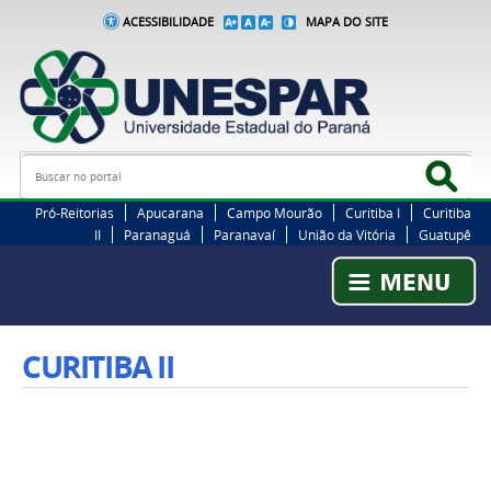
ACESSIBILIDADE
MAPA DO SITE
Busca
Bus
Pró-Reitorias
Apucarana
Campo Mourão
Curitiba I
Curitiba
II
Paranaguá
Paranavaí
União da Vitória
Guatupê
CURITIBA II