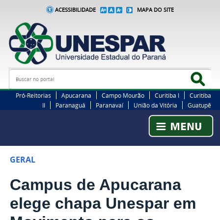
ACESSIBILIDADE
MAPA DO SITE
Busca
Bus
Pró-Reitorias
Apucarana
Campo Mourão
Curitiba I
Curitiba
II
Paranaguá
Paranavaí
União da Vitória
Guatupê
GERAL
Campus de Apucarana
elege chapa Unespar em