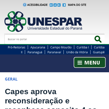
ACESSIBILIDADE
MAPA DO SITE
Busca
Bus
Pró-Reitorias
Apucarana
Campo Mourão
Curitiba I
Curitiba
II
Paranaguá
Paranavaí
União da Vitória
Guatupê
GERAL
Capes aprova
reconsideração e