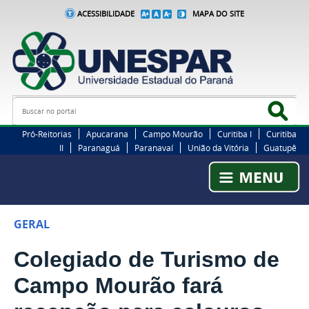
ACESSIBILIDADE
MAPA DO SITE
Busca
Bus
Pró-Reitorias
Apucarana
Campo Mourão
Curitiba I
Curitiba
II
Paranaguá
Paranavaí
União da Vitória
Guatupê
GERAL
Colegiado de Turismo de
Campo Mourão fará