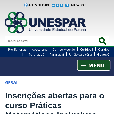
ACESSIBILIDADE
MAPA DO SITE
Busca
Bus
Pró-Reitorias
Apucarana
Campo Mourão
Curitiba I
Curitiba
II
Paranaguá
Paranavaí
União da Vitória
Guatupê
GERAL
Inscrições abertas para o
curso Práticas