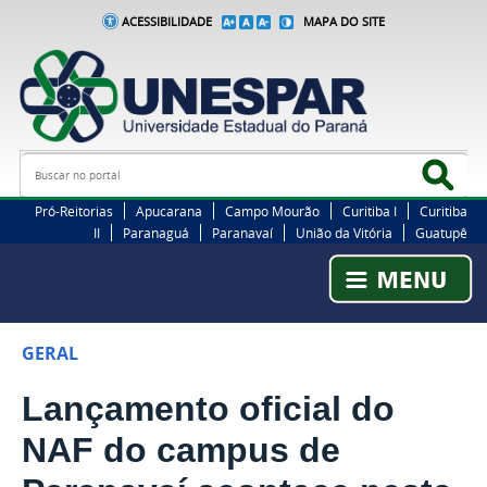
ACESSIBILIDADE
MAPA DO SITE
Busca
Bus
Pró-Reitorias
Apucarana
Campo Mourão
Curitiba I
Curitiba
II
Paranaguá
Paranavaí
União da Vitória
Guatupê
GERAL
Lançamento oficial do
NAF do campus de