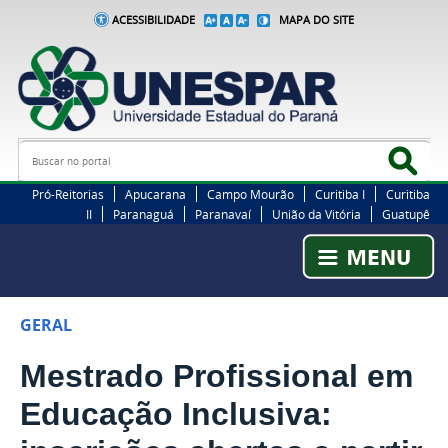
ACESSIBILIDADE
MAPA DO SITE
Busca
Bus
Pró-Reitorias
Apucarana
Campo Mourão
Curitiba I
Curitiba
II
Paranaguá
Paranavaí
União da Vitória
Guatupê
GERAL
Mestrado Profissional em
Educação Inclusiva: