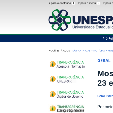
Ir para o conteúdo
1
Ir para o menu
2
Ir para
Pró-Rei
VOCÊ ESTÁ AQUI:
PÁGINA INICIAL
>
NOTÍCIAS
>
MOS
GERAL
Mos
23 
Geral, Exte
Por meio