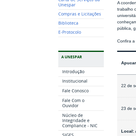
A coorden
Unespar
trabalho 
Compras e Licitações
universit
conheçam 
Biblioteca
pública,
E-Protocolo
Confira 
A UNESPAR
Apuca
Introdução
Institucional
22 de s
Fale Conosco
Fale Com o
Ouvidor
23 de s
Núcleo de
Integridade e
Compliance - NIC
Local:
SIGES