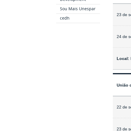
Sou Mais Unespar
23 de s
cedh
24 de s
Local:
União d
22 de s
23 de s