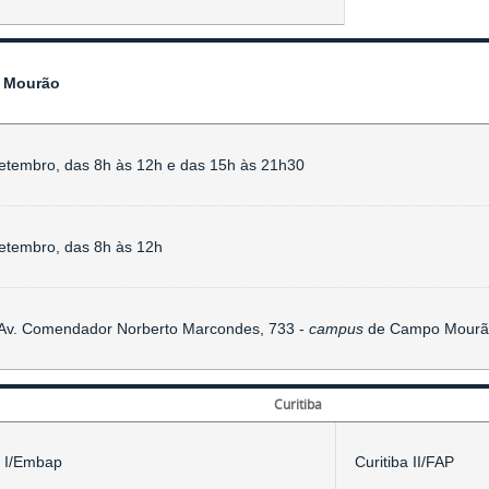
 Mourão
etembro, das 8h às 12h e das 15h às 21h30
etembro, das 8h às 12h
Av. Comendador Norberto Marcondes, 733 -
campus
de Campo Mourã
Curitiba
a I/Embap
Curitiba II/FAP