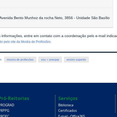
Avenida Bento Munhoz da rocha Neto, 3856 - Unidade São Basílio
 informações, entre em contato com a coordenação pelo e-mail indic
o pelo site da Mostra de Profissões.
em:
mostra de profissões
sou + unespar
ensino superior
Pró-Reitorias
Serviços
PROGRAD
Biblioteca
PRPPG
Certificados
PROEC
E-mail - Office365