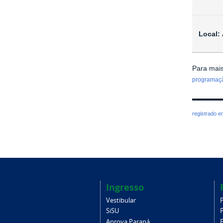
Local:
Para mais
programaçã
registrado 
Ingresso
Vestibular
SiSU
Aprova Paraná