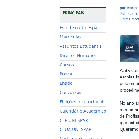
por
Marin
PRINCIPAIS
publicado
:
última mo
Estude na Unespar
Matrículas
Assuntos Estudantis
Direitos Humanos
Cursos
A ativida
Provar
escolas i
Enade
pelo ema
procedim
Concursos
Eleições Institucionais
No ano an
aumentar 
Calendário Acadêmico
de Profis
CEP UNESPAR
que estud
CEUA UNESPAR
Queremos 
Carta de Serviços da