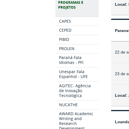
PROGRAMAS E
Local:
PROJETOS
CAPES
CEPED
Parana
PIBID
PROLEN
22 de 
Paraná Fala
Idiomas - PFI
Unespar Fala
23 de 
Espanhol - UFE
AGITEC- Agência
de Inovação
Tecnológica
Local:
NUCATHE
AWARD Academic
Writing and
Loanda
Research
Development