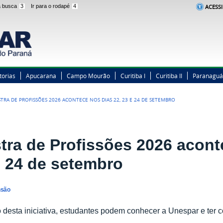
 a busca
3
Ir para o rodapé
4
ACESSI
torias
Apucarana
Campo Mourão
Curitiba I
Curitiba II
Paranaguá
TRA DE PROFISSÕES 2026 ACONTECE NOS DIAS 22, 23 E 24 DE SETEMBRO
tra de Profissões 2026 acont
e 24 de setembro
nsão
 desta iniciativa, estudantes podem conhecer a Unespar e ter 