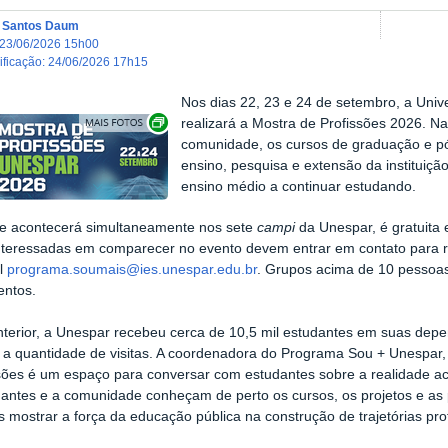
a Santos Daum
23/06/2026 15h00
dificação
:
24/06/2026 17h15
Nos dias 22, 23 e 24 de setembro, a Uni
Exibir carrossel de imagens
realizará a Mostra de Profissões 2026. N
comunidade, os cursos de graduação e p
ensino, pesquisa e extensão da instituição
ensino médio a continuar estudando.
de acontecerá simultaneamente nos sete
campi
da Unespar, é gratuita 
nteressadas em comparecer no evento devem entrar em contato para 
il
programa.soumais@ies.unespar.edu.br
. Grupos acima de 10 pessoa
entos.
terior, a Unespar recebeu cerca de 10,5 mil estudantes em suas depe
a quantidade de visitas. A coordenadora do Programa Sou + Unespar, 
sões é um espaço para conversar com estudantes sobre a realidade a
antes e a comunidade conheçam de perto os cursos, os projetos e as 
mostrar a força da educação pública na construção de trajetórias profi