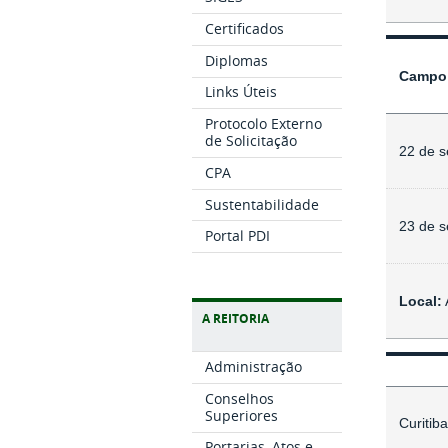
Certificados
Diplomas
Campo
Links Úteis
Protocolo Externo
de Solicitação
22 de s
CPA
Sustentabilidade
23 de s
Portal PDI
Local:
A REITORIA
Administração
Conselhos
Superiores
Curitib
Portarias, Atos e