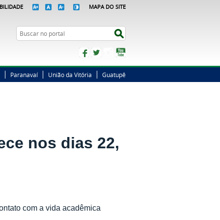
BILIDADE
MAPA DO SITE
Busca
Buscar no portal
Facebook
Twitter
Instagram
YouTube
Paranavaí
União da Vitória
Guatupê
ece nos dias 22,
contato com a vida acadêmica