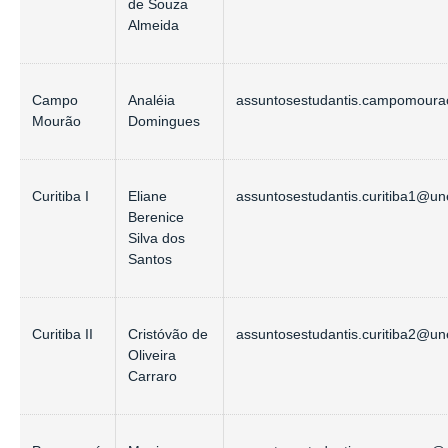
de Souza
Almeida
Campo
Analéia
assuntosestudantis.campomoura
Mourão
Domingues
Curitiba I
Eliane
assuntosestudantis.curitiba1@un
Berenice
Silva dos
Santos
Curitiba II
Cristóvão de
assuntosestudantis.curitiba2@un
Oliveira
Carraro