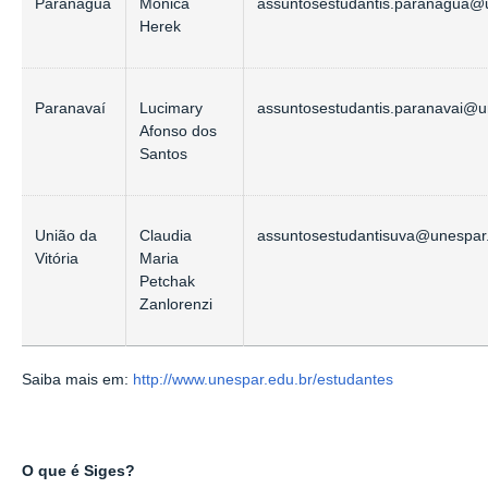
Paranaguá
Monica
assuntosestudantis.paranagua@
Herek
Paranavaí
Lucimary
assuntosestudantis.paranavai@u
Afonso dos
Santos
União da
Claudia
assuntosestudantisuva@unespar
Vitória
Maria
Petchak
Zanlorenzi
Saiba mais em:
http://www.unespar.edu.br/estudantes
O que é Siges?