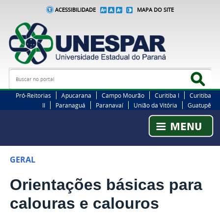
ACESSIBILIDADE
MAPA DO SITE
Busca
Bus
Pró-Reitorias
Apucarana
Campo Mourão
Curitiba I
Curitiba
II
Paranaguá
Paranavaí
União da Vitória
Guatupê
GERAL
Orientações básicas para
calouras e calouros