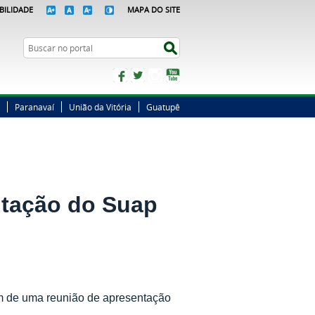
BILIDADE
MAPA DO SITE
Busca
Buscar no portal
Facebook
Twitter
Instagram
YouTube
Paranavaí
União da Vitória
Guatupê
ntação do Suap
am de uma reunião de apresentação