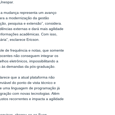
 Unespar.
, a mudança representa um avanço
á para a modernização da gestão
ção, pesquisa e extensão”, considera.
dências externas e dará mais agilidade
informações acadêmicas. Com isso,
ria”, esclarece Ericson.
role de frequência e notas, que somente
s docentes não conseguem integrar os
hos eletrônicos, impossibilitando a
es às demandas da pós-graduação.
larece que a atual plataforma não
nviável do ponto de vista técnico e
s e uma linguagem de programação já
tegração com novas tecnologias. Além
ustos recorrentes e impacta a agilidade
esquisas, chegou-se ao Suap,