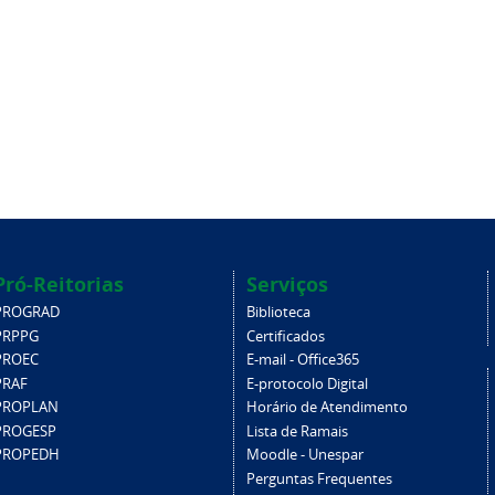
Pró-Reitorias
Serviços
PROGRAD
Biblioteca
PRPPG
Certificados
PROEC
E-mail - Office365
PRAF
E-protocolo Digital
PROPLAN
Horário de Atendimento
PROGESP
Lista de Ramais
PROPEDH
Moodle - Unespar
Perguntas Frequentes