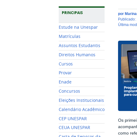
PRINCIPAIS
por
Marin
publicado
:
última mo
Estude na Unespar
Matrículas
Assuntos Estudantis
Direitos Humanos
Cursos
Provar
Enade
Concursos
Eleições Institucionais
Calendário Acadêmico
CEP UNESPAR
Os primei
acompanha
CEUA UNESPAR
como refe
Carta de Serviços da