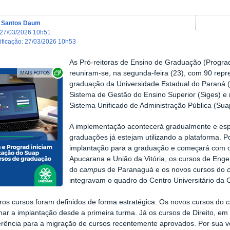
a Santos Daum
27/03/2026 10h51
dificação
:
27/03/2026 10h53
As Pró-reitoras de Ensino de Graduação (Progra
Exibir carrossel de imagens
reuniram-se, n
a segunda-feira (23),
com 90 repre
graduação da Universidade Estadual do Paraná (U
Sistema de Gestão do Ensino Superior (Siges) e 
Sistema Unificado de Administração Pública (Sua
A implementação acontecerá gradualmente e es
graduações já estejam utilizando a plataforma. Po
implantação para a graduação e começará com o
Apucarana e União da Vitória, os cursos de Eng
do
campus
de Paranaguá e os novos cursos do
integravam o quadro do Centro Universitário da C
ros cursos foram definidos de forma estratégica. Os novos cursos do
r a implantação desde a primeira turma. Já os cursos de Direito, em
rência para a migração de cursos recentemente aprovados. Por sua 