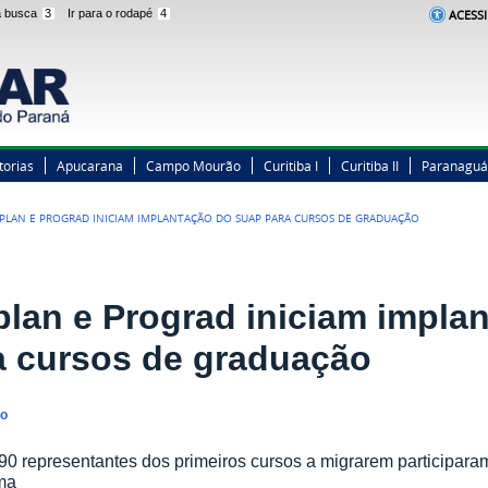
 a busca
3
Ir para o rodapé
4
ACESSI
torias
Apucarana
Campo Mourão
Curitiba I
Curitiba II
Paranaguá
PLAN E PROGRAD INICIAM IMPLANTAÇÃO DO SUAP PARA CURSOS DE GRADUAÇÃO
plan e Prograd iniciam impla
a cursos de graduação
no
90 representantes dos primeiros cursos a migrarem participar
ma