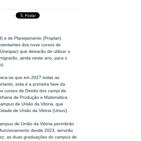
d) e de Planejamento (Proplan)
sentantes dos nove cursos de
nespar) que deixarão de utilizar o
migrarão, ainda neste ano, para o
p).
pera-se que em 2027 todas as
rtanto, esta é a primeira fase da
s cursos de Direito dos
campi
de
enharia de Produção e Matemática
campus
de União da Vitória, que
idade de União da Vitória (Uniuv).
campus
de União da Vitória permitirão
 funcionamento desde 2023, servirão
vez, as duas graduações do
campus
de