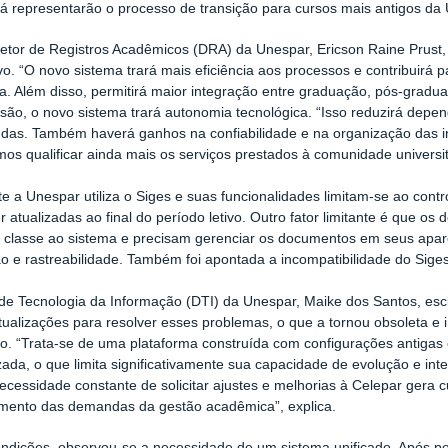
 representarão o processo de transição para cursos mais antigos da
retor de Registros Acadêmicos (DRA) da Unespar, Ericson
Raine
Prust
tivo. “O novo sistema trará mais eficiência aos processos e contribuir
. Além disso, permitirá maior integração entre graduação, pós-gradua
são, o novo sistema trará autonomia tecnológica. “Isso reduzirá depen
das. Também haverá ganhos na confiabilidade e na organização das 
os qualificar ainda mais os serviços prestados à comunidade universitá
e a Unespar utiliza o Siges e suas funcionalidades limitam-se ao cont
 atualizadas ao final do período letivo. Outro fator limitante é que o
e classe ao sistema e precisam gerenciar os documentos em seus aparel
 e rastreabilidade. Também foi apontada a incompatibilidade do Sig
 de Tecnologia da Informação (DTI) da Unespar, Maike dos Santos, esc
tualizações para resolver esses problemas, o que a tornou obsoleta e i
co. “Trata-se de uma plataforma construída com configurações antiga
zada, o que limita significativamente sua capacidade de evolução e in
necessidade constante de solicitar ajustes e melhorias à Celepar gera c
imento das demandas da gestão acadêmica”, explica.
ndições, observou-se a necessidade de um sistema unificado. Após p