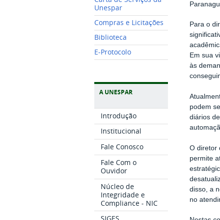
Paranaguá
Unespar
Compras e Licitações
Para o di
significa
Biblioteca
acadêmica
E-Protocolo
Em sua vi
às deman
conseguim
A UNESPAR
Atualment
podem ser
Introdução
diários d
automação
Institucional
Fale Conosco
O diretor
permite a
Fale Com o
estratégi
Ouvidor
desatuali
Núcleo de
disso, a 
Integridade e
no atend
Compliance - NIC
SIGES
Nestas co