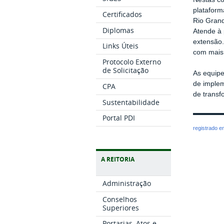
plataform
Certificados
Rio Grand
Diplomas
Atende à 
extensão.
Links Úteis
com mais 
Protocolo Externo
de Solicitação
As equipe
de implem
CPA
de transf
Sustentabilidade
Portal PDI
registrado 
A REITORIA
Administração
Conselhos
Superiores
Portarias, Atos e