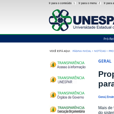
Ir para o conteúdo
1
Ir para o menu
2
Ir para
Pró-Rei
VOCÊ ESTÁ AQUI:
PÁGINA INICIAL
>
NOTÍCIAS
>
PRO
GERAL
Pro
par
Geral, Ensi
Mais de 
do siste