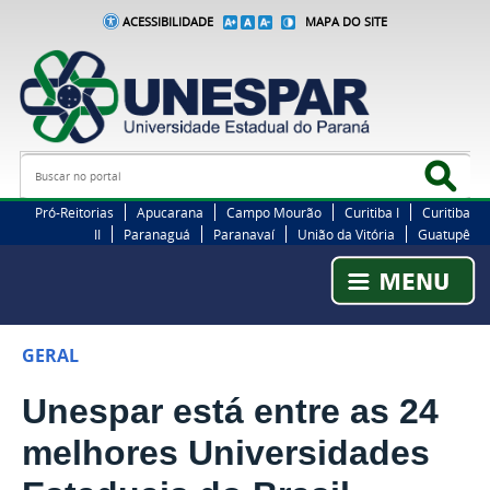
ACESSIBILIDADE
MAPA DO SITE
Busca
Bus
Pró-Reitorias
Apucarana
Campo Mourão
Curitiba I
Curitiba
II
Paranaguá
Paranavaí
União da Vitória
Guatupê
GERAL
Unespar está entre as 24
melhores Universidades