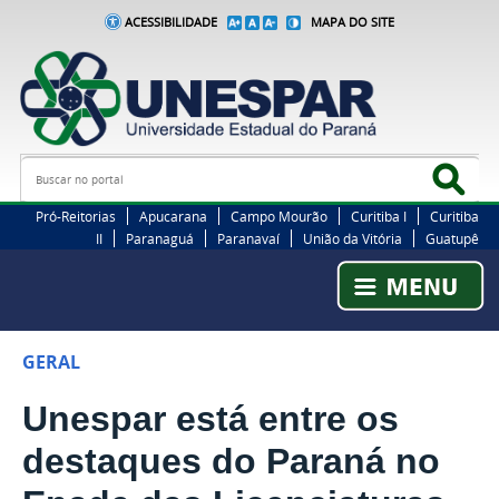
ACESSIBILIDADE
MAPA DO SITE
Busca
Bus
Pró-Reitorias
Apucarana
Campo Mourão
Curitiba I
Curitiba
II
Paranaguá
Paranavaí
União da Vitória
Guatupê
GERAL
Unespar está entre os
destaques do Paraná no