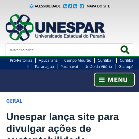
ACESSIBILIDADE
MAPA DO SITE
Busca
Bus
Pró-Reitorias
Apucarana
Campo Mourão
Curitiba I
Curitiba
II
Paranaguá
Paranavaí
União da Vitória
Guatupê
GERAL
Unespar lança site para
divulgar ações de