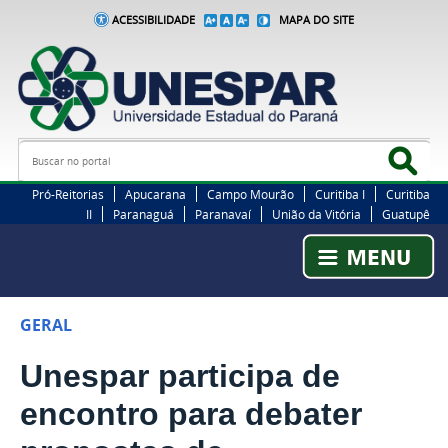
ACESSIBILIDADE
MAPA DO SITE
Busca
Bus
Pró-Reitorias
Apucarana
Campo Mourão
Curitiba I
Curitiba
II
Paranaguá
Paranavaí
União da Vitória
Guatupê
GERAL
Unespar participa de
encontro para debater