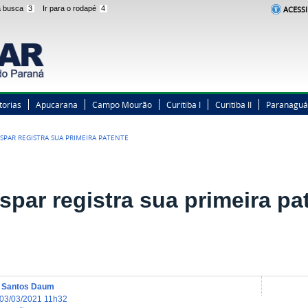
 a busca
3
Ir para o rodapé
4
ACESSI
torias
Apucarana
Campo Mourão
Curitiba I
Curitiba II
Paranaguá
SPAR REGISTRA SUA PRIMEIRA PATENTE
spar registra sua primeira pa
a Santos Daum
03/03/2021 11h32