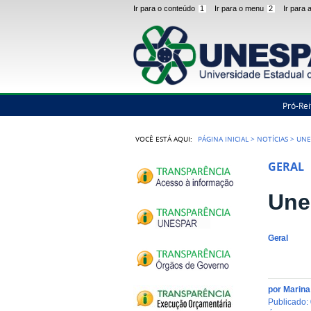
Ir para o conteúdo
1
Ir para o menu
2
Ir para
Pró-Rei
VOCÊ ESTÁ AQUI:
PÁGINA INICIAL
>
NOTÍCIAS
>
UNE
GERAL
Une
Geral
por
Marin
publicado
: