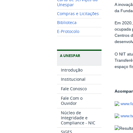
Unespar
A inovaçã
da Fundaç
Compras e Licitações
Biblioteca
Em 2020, 
ocupada p
E-Protocolo
Centros d
desenvolv
O NIT atu
A UNESPAR
Transferê
espaço f
Introdução
Institucional
Fale Conosco
Acompanh
Fale Com o
Ouvidor
www.f
Núcleo de
www.tw
Integridade e
Compliance - NIC
SIGES