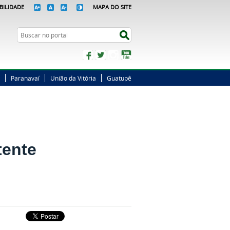
BILIDADE
MAPA DO SITE
Busca
Buscar no portal
Facebook
Twitter
Instagram
YouTube
Paranavaí
União da Vitória
Guatupê
tente