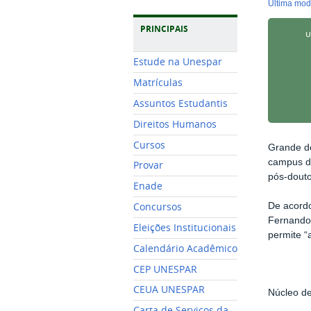
última mo
PRINCIPAIS
Estude na Unespar
Matrículas
Assuntos Estudantis
Direitos Humanos
Cursos
Grande d
campus d
Provar
pós-douto
Enade
De acord
Concursos
Fernando 
Eleições Institucionais
permite “
Calendário Acadêmico
CEP UNESPAR
CEUA UNESPAR
Núcleo de
Carta de Serviços da