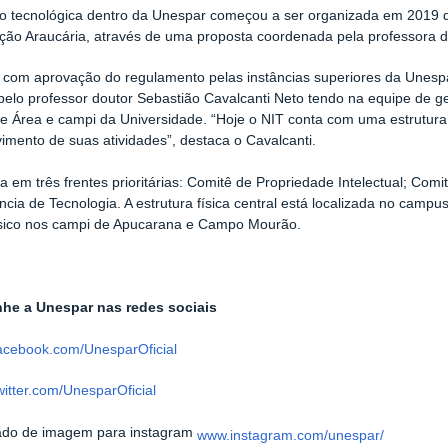
o tecnológica dentro da Unespar começou a ser organizada em 2019 q
ão Araucária, através de uma proposta coordenada pela professora do
com aprovação do regulamento pelas instâncias superiores da Unespa
elo professor doutor Sebastião Cavalcanti Neto tendo na equipe de g
e Área e campi da Universidade. “Hoje o NIT conta com uma estrutura
imento de suas atividades”, destaca o Cavalcanti.
a em três frentes prioritárias: Comitê de Propriedade Intelectual; Com
ncia de Tecnologia. A estrutura física central está localizada no cam
ísico nos campi de Apucarana e Campo Mourão.
e a Unespar nas redes sociais
acebook.com/UnesparOficial
itter.com/UnesparOficial
www.instagram.com/unespar/