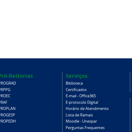
Pró-Reitorias
Serviços
PROGRAD
Biblioteca
PRPPG
Certificados
PROEC
E-mail - Office365
PRAF
E-protocolo Digital
PROPLAN
Horário de Atendimento
PROGESP
Lista de Ramais
PROPEDH
Moodle - Unespar
Perguntas Frequentes