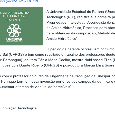
dificação
:
05/07/2022 08h29
A Universidade Estadual do Paraná (Unes
Tecnológica (NIT), registra sua primeira p
Propriedade Intelectual. A conquista da p
de Amido Hidrofóbico, Processo para ob
para obtenção da composição, Método de
Amido Hidrofóbico”.
O pedido da patente ocorreu em conjunto
o Sul (UFRGS) e tem como resultado o trabalho dos professores dou
e Paranaguá), doutora Tânia Maria Coelho, mestre Nabi Assad Filho
r José Luis Duarte Ribeiro (UFRGS) e pós-doutora Márcia Elisa Soar
o com o professor do curso de Engenharia de Produção da Unespar n
Henrique Lermen, essa invenção pertence aos campos da química e d
aumentar o tempo de vida útil de perecíveis”.
 Inovação Tecnológica