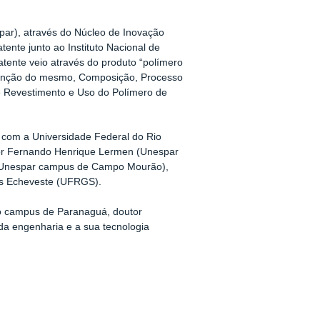
par), através do Núcleo de Inovação
atente junto ao Instituto Nacional de
atente veio através do produto “polímero
tenção do mesmo, Composição, Processo
 Revestimento e Uso do Polímero de
 com a Universidade Federal do Rio
tor Fernando Henrique Lermen (Unespar
 (Unespar campus de Campo Mourão),
es Echeveste (UFRGS).
o campus de Paranaguá, doutor
a engenharia e a sua tecnologia