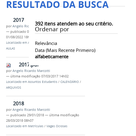
RESULTADO DA BUSCA
2017
392
itens atendem ao seu critério.
por
Angelo Ricardo Marcotti
Ordenar por
—
publicado
04/08/2017
—
última modificação
01/08/2022 18h53
Relevância
Localizado em
Assuntos Estudantis
/
HORÁRIO DE
AULAS
Data (mais Recente Primeiro)
alfabeticamente
2017.pdf
por
Angelo Ricardo Marcotti
—
última modificação
07/03/2017 14h02
Localizado em
Assuntos Estudantis
/
CALENDÁRIO
/
ARQUIVOS
2018
por
Angelo Ricardo Marcotti
—
publicado
29/01/2018
—
última modificação
28/03/2018 08h07
Localizado em
Matrículas
/
Vagas Ociosas