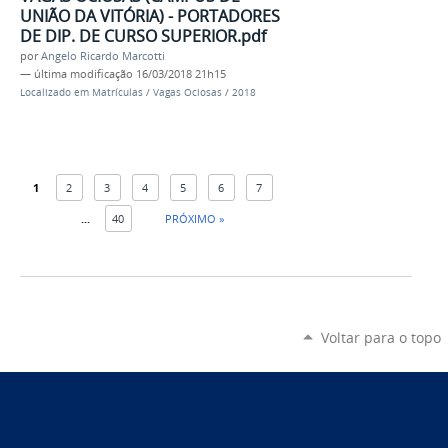
UNIÃO DA VITÓRIA) - PORTADORES
DE DIP. DE CURSO SUPERIOR.pdf
por
Angelo Ricardo Marcotti
—
última modificação
16/03/2018 21h15
Localizado em
Matrículas
/
Vagas Ociosas
/
2018
1
2
3
4
5
6
7
...
40
PRÓXIMO »
Voltar para o topo