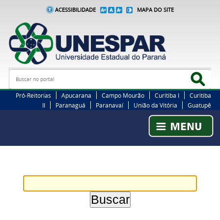
ACESSIBILIDADE
MAPA DO SITE
Busca
Bus
Pró-Reitorias
Apucarana
Campo Mourão
Curitiba I
Curitiba
II
Paranaguá
Paranavaí
União da Vitória
Guatupê