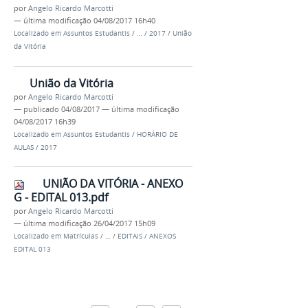
por
Angelo Ricardo Marcotti
—
última modificação
04/08/2017 16h40
Localizado em
Assuntos Estudantis
/
…
/
2017
/
União
da Vitória
União da Vitória
por
Angelo Ricardo Marcotti
—
publicado
04/08/2017
—
última modificação
04/08/2017 16h39
Localizado em
Assuntos Estudantis
/
HORÁRIO DE
AULAS
/
2017
UNIÃO DA VITÓRIA - ANEXO
G - EDITAL 013.pdf
por
Angelo Ricardo Marcotti
—
última modificação
26/04/2017 15h09
Localizado em
Matrículas
/
…
/
EDITAIS
/
ANEXOS
EDITAL 013