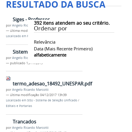
RESULTADO DA BUSCA
Siges - Professor
392
itens atendem ao seu critério.
por
Angelo Ricardo Marcotti
Ordenar por
—
última modificação
25/02/2016 09h50
Localizado em
Rodapé
/
Terceira coluna
/
Serviços
Relevância
Data (mais Recente Primeiro)
Sistemas
alfabeticamente
por
Angelo Ricardo Marcotti
—
publicado
13/11/2019
termo_adesao_18492_UNESPAR.pdf
por
Angelo Ricardo Marcotti
—
última modificação
04/12/2017 13h39
Localizado em
SISU - Sistema de Seleção Unificado
/
Editais e Portarias
Trancados
por
Angelo Ricardo Marcotti