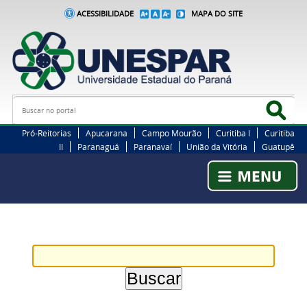
ACESSIBILIDADE
MAPA DO SITE
Busca
Bus
Pró-Reitorias
Apucarana
Campo Mourão
Curitiba I
Curitiba
II
Paranaguá
Paranavaí
União da Vitória
Guatupê