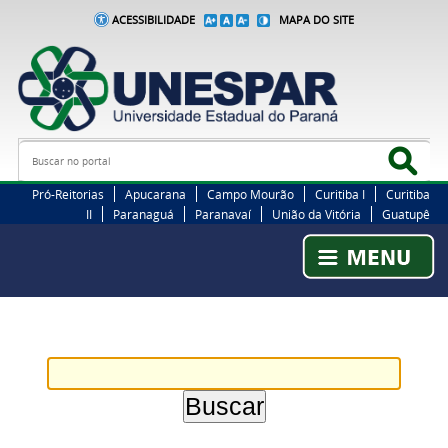
ACESSIBILIDADE
MAPA DO SITE
Busca
Bus
Pró-Reitorias
Apucarana
Campo Mourão
Curitiba I
Curitiba
II
Paranaguá
Paranavaí
União da Vitória
Guatupê