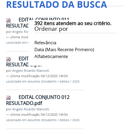
RESULTADO DA BUSCA
EDITAL CONJUNTO 011
392
itens atendem ao seu critério.
RESULTADO.pdf
Ordenar por
por
Angelo Ricardo Marcotti
—
última modificação
04/12/2020 15h05
Relevância
Localizado em
Assuntos Estudantis
/
editais
/
2020
Data (mais Recente Primeiro)
Alfabeticamente
EDITAL CONJUNTO 013
RESULTADO.pdf
por
Angelo Ricardo Marcotti
—
última modificação
04/12/2020 14h54
Localizado em
Assuntos Estudantis
/
editais
/
2020
EDITAL CONJUNTO 012
RESULTADO.pdf
por
Angelo Ricardo Marcotti
—
última modificação
04/12/2020 14h54
Localizado em
Assuntos Estudantis
/
editais
/
2020